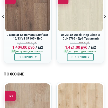
Ламинат Kastamonu Sunfloor
Ламинат Quick Step Classic
12/33 V4 SF105 «Дуб
CLH5795 «Дуб Туманный
Альгамбра»
Серый»
ная
Первоначальная
Текущая
Первоначальн
Текущая
1,560.00
руб.
1,895.00
руб.
1,404.00
руб.
/ м2
1,421.00
руб.
/ м2
цена
цена:
цена
цена:
Доступно для заказа
Доступно для заказа
составляла
1,404.00
составляла
1,421.00
1,560.00
руб..
1,895.00
руб..
В КОРЗИНУ
В КОРЗИНУ
руб..
руб..
ПОХОЖИЕ
-10%