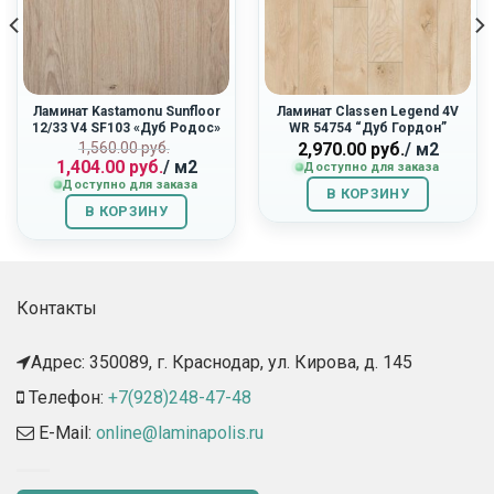
Ламинат Kastamonu Sunfloor
Ламинат Classen Legend 4V
12/33 V4 SF103 «Дуб Родос»
WR 54754 “Дуб Гордон”
Первоначальная
Текущая
1,560.00
руб.
2,970.00
руб.
/ м2
1,404.00
руб.
/ м2
цена
цена:
Доступно для заказа
Доступно для заказа
составляла
1,404.00
В КОРЗИНУ
1,560.00
руб..
В КОРЗИНУ
руб..
Контакты
Адрес: 350089, г. Краснодар, ул. Кирова, д. 145​
Телефон:
+7(928)248-47-48
E-Mail:
online@laminapolis.ru