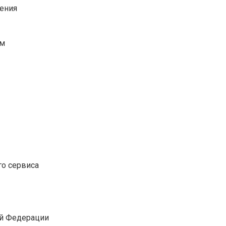
щения
ам
го сервиса
ой Федерации