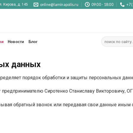
online@laminapolis.ru
09:00 - 18:00
+7 
л. Кирова, д. 145
Искать:
ии
Новости
Блог
ных данных
ределяет порядок обработки и защиты персональных данн
предпринимателю Сиротенко Станиславу Викторовичу, О
азывая обратный звонок или передавая свои данные иным 