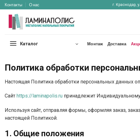
Skip
Контакты
О нас
г. Краснодар, у
to
content
Каталог
Монтаж
Доставка
Акц
Политика обработки персональ
Настоящая Политика обработки персональных данных оп
Сайт
https://laminapolis.ru
принадлежит Индивидуальному 
Используя сайт, отправляя формы, оформляя заказ, зак
настоящей Политикой.
1. Общие положения