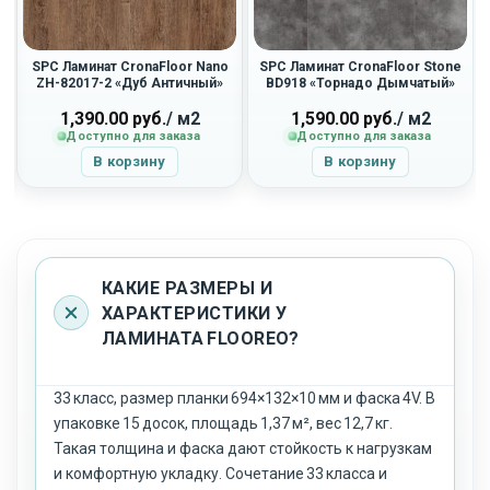
SPC Ламинат CronaFloor Nano
SPC Ламинат CronaFloor Stone
ZH-82017-2 «Дуб Античный»
BD918 «Торнадо Дымчатый»
1,390.00
руб.
/ м2
1,590.00
руб.
/ м2
Доступно для заказа
Доступно для заказа
В корзину
В корзину
КАКИЕ РАЗМЕРЫ И
ХАРАКТЕРИСТИКИ У
ЛАМИНАТА FLOOREO?
33 класс, размер планки 694×132×10 мм и фаска 4V. В
упаковке 15 досок, площадь 1,37 м², вес 12,7 кг.
Такая толщина и фаска дают стойкость к нагрузкам
и комфортную укладку. Сочетание 33 класса и