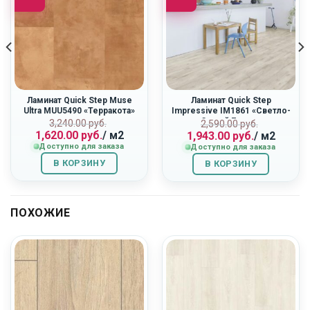
Ламинат Quick Step Muse
Ламинат Quick Step
Ultra MUU5490 «Терракота»
Impressive IM1861 «Светло-
Серый Бетон»
ная
Первоначальная
Текущая
Первоначальн
Текущая
3,240.00
руб.
2,590.00
руб.
1,620.00
руб.
/ м2
1,943.00
руб.
/ м2
цена
цена:
цена
цена:
Доступно для заказа
Доступно для заказа
составляла
1,620.00
составляла
1,943.00
3,240.00
руб..
2,590.00
руб..
В КОРЗИНУ
В КОРЗИНУ
руб..
руб..
ПОХОЖИЕ