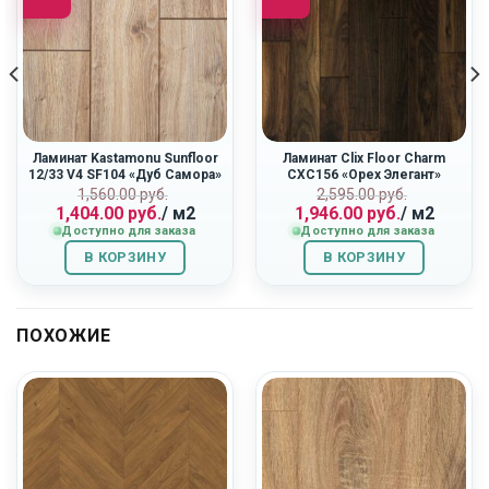
Ламинат Kastamonu Sunfloor
Ламинат Clix Floor Charm
12/33 V4 SF104 «Дуб Самора»
CXC156 «Орех Элегант»
Первоначальная
Текущая
Первоначальн
Текущая
ная
1,560.00
руб.
2,595.00
руб.
1,404.00
руб.
/ м2
1,946.00
руб.
/ м2
цена
цена:
цена
цена:
Доступно для заказа
Доступно для заказа
составляла
1,404.00
составляла
1,946.00
1,560.00
руб..
2,595.00
руб..
В КОРЗИНУ
В КОРЗИНУ
руб..
руб..
ПОХОЖИЕ