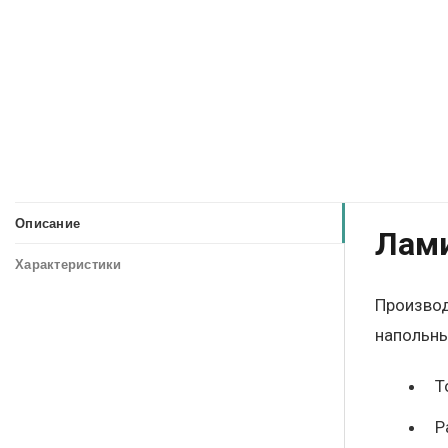
Описание
Лами
Характеристики
Производ
напольных
Т
Р