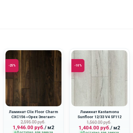
-25%
-10%
Ламинат Clix Floor Charm
Ламинат Kastamonu
CXC156 «Орех Элегант»
Sunfloor 12/33 V4 SF112
ная
Первоначальная
Текущая
2,595.00
руб.
Первоначаль
Текущая
«Дуб Ривьера»
1,560.00
руб.
1,946.00
руб.
/ м2
1,404.00
руб.
/ м2
цена
цена:
цена
цена:
Доступно для заказа
Доступно для заказа