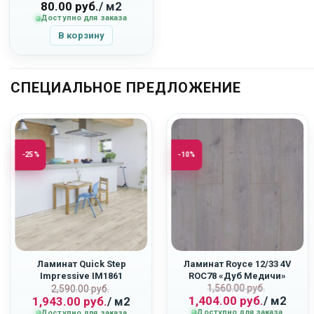
80.00
руб.
/ м2
Доступно для заказа
В корзину
СПЕЦИАЛЬНОЕ ПРЕДЛОЖЕНИЕ
-25%
-10%
Ламинат Quick Step
Ламинат Royce 12/33 4V
Impressive IM1861
ROC78 «Дуб Медичи»
Первоначаль
Текущая
1,560.00
руб.
ьная
Первоначальная
Текущая
«Светло-Серый Бетон»
2,590.00
руб.
1,404.00
руб.
/ м2
1,943.00
руб.
/ м2
цена
цена:
цена
цена:
Доступно для заказа
Доступно для заказа