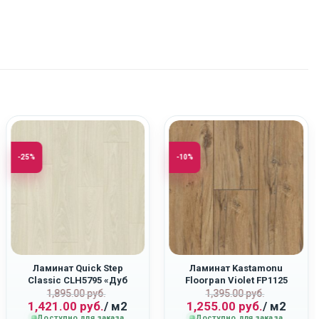
-25%
-10%
Ламинат Quick Step
Ламинат Kastamonu
Classic CLH5795 «Дуб
Floorpan Violet FP1125
ная
Первоначальная
Текущая
Первоначаль
Текущая
Туманный Серый»
“Дуб Квазар”
1,895.00
руб.
1,395.00
руб.
1,421.00
руб.
/ м2
1,255.00
руб.
/ м2
цена
цена:
цена
цена:
Доступно для заказа
Доступно для заказа