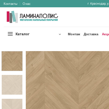
Skip
Контакты
О нас
г. Краснодар, у
to
content
Каталог
Монтаж
Доставка
Акц