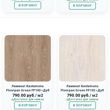
составляла
1,946.00
составляла
1,404.00
В КОРЗИНУ
2,595.00
руб..
В КОРЗИНУ
1,560.00
руб..
руб..
руб..
Ламинат Kastamonu
Ламинат Kastamonu
Floorpan Green FP103 «Дуб
Floorpan Green FP102 «Дуб
Джакарта»
Стокгольм»
790.00
руб.
/ м2
790.00
руб.
/ м2
Доступно для заказа
Доступно для заказа
В КОРЗИНУ
В КОРЗИНУ