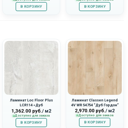
составляла
1,421.00
составляла
1,255.00
В КОРЗИНУ
1,895.00
руб..
В КОРЗИНУ
1,395.00
руб..
руб..
руб..
Ламинат Loc Floor Plus
Ламинат Classen Legend
LCR114 «Дуб
4V WR 54754 “Дуб Гордон”
2,970.00
руб.
/ м2
Средневековый»
1,362.00
руб.
/ м2
Доступно для заказа
Доступно для заказа
В КОРЗИНУ
В КОРЗИНУ