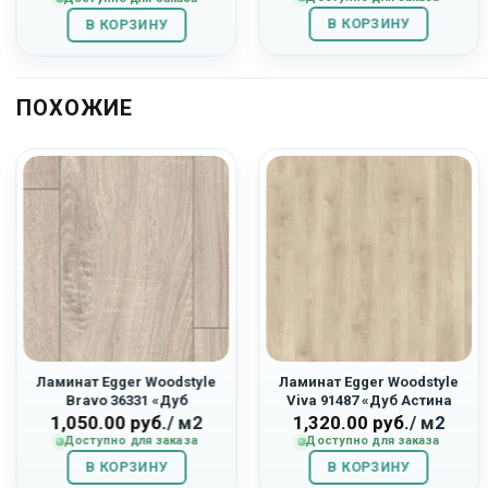
составляла
1,404.00
составляла
1,943.00
В КОРЗИНУ
1,560.00
руб..
В КОРЗИНУ
2,590.00
руб..
руб..
руб..
ПОХОЖИЕ
Ламинат Egger Woodstyle
Ламинат Egger Woodstyle
Bravo 36331 «Дуб
Viva 91487 «Дуб Астина
Виктория»
Светлый»
1,050.00
руб.
/ м2
1,320.00
руб.
/ м2
Доступно для заказа
Доступно для заказа
В КОРЗИНУ
В КОРЗИНУ