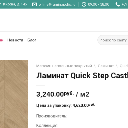
online@laminapolis.ru
09:00 - 18:00
+7 
л. Кирова, д. 145
Искать:
ии
Новости
Блог
Магазин напольных покрытий
\
Ламинат
\
Quic
Ламинат Quick Step Cast
Отложить
3,240.00
руб.
/ м2
руб.
Цена за упаковку:
4,620.00
Производитель:
Коллекция: