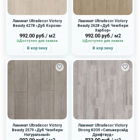
Ламинат Ultradecor Victory
Ламинат Ultradecor Victory
Beauty 4278 «Дуб Корона»
Beauty 2628 «Дуб Чембери
Харбор»
992.00
руб.
/ м2
992.00
руб.
/ м2
Доступно для заказа
Доступно для заказа
В корзину
В корзину
Ламинат Ultradecor Victory
Ламинат Ultradecor Victory
Beauty 2579 «Дуб Чембери
Strong K039 «Сильверсайд
Натуральный»
Дрифтвуд»