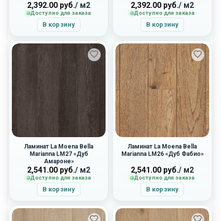
2,392.00
руб.
/ м2
2,392.00
руб.
/ м2
Доступно для заказа
Доступно для заказа
В корзину
В корзину
Ламинат La Moena Bella
Ламинат La Moena Bella
Marianna LM27 «Дуб
Marianna LM26 «Дуб Фабио»
Амароне»
2,541.00
руб.
/ м2
2,541.00
руб.
/ м2
Доступно для заказа
Доступно для заказа
В корзину
В корзину