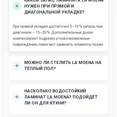
КАКОЙ ЗАПАС ЛАМИНАТА LA MOENA
НУЖЕН ПРИ ПРЯМОЙ И
ДИАГОНАЛЬНОЙ УКЛАДКЕ?
При прямой укладке достаточно 5–10 % запаса, при
диагонали — 15–20 %. Дополнительные доски
компенсируют подрезку углов и возможные
повреждения, помогают заменить элементы позже.
МОЖНО ЛИ СТЕЛИТЬ LA MOENA НА
ТЁПЛЫЙ ПОЛ?
НАСКОЛЬКО ВОДОСТОЙКИЙ
ЛАМИНАТ LA MOENA? ПОДОЙДЁТ
ЛИ ОН ДЛЯ КУХНИ?