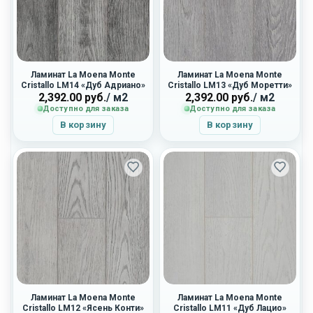
Ламинат La Moena Monte
Ламинат La Moena Monte
Cristallo LM14 «Дуб Адриано»
Cristallo LM13 «Дуб Моретти»
2,392.00
руб.
/ м2
2,392.00
руб.
/ м2
Доступно для заказа
Доступно для заказа
В корзину
В корзину
Ламинат La Moena Monte
Ламинат La Moena Monte
Cristallo LM12 «Ясень Конти»
Cristallo LM11 «Дуб Лацио»