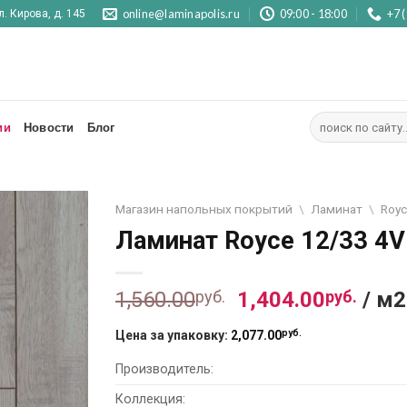
online@laminapolis.ru
09:00 - 18:00
+7 
л. Кирова, д. 145
Искать:
ии
Новости
Блог
Магазин напольных покрытий
\
Ламинат
\
Roy
Ламинат Royce 12/33 4V
Отложить
Первоначальна
Тек
1,560.00
руб.
1,404.00
руб.
/ м2
цена
цена
руб.
Цена за упаковку:
2,077.00
составляла
1,40
1,560.00
руб..
Производитель:
руб..
Коллекция: