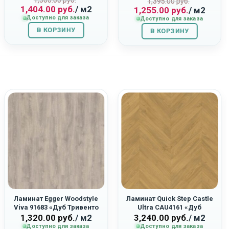
Первоначальная
Текущая
1,560.00
руб.
ная
Первоначаль
Текущая
“Дуб Фалкон”
1,395.00
руб.
1,404.00
руб.
/ м2
1,255.00
руб.
/ м2
цена
цена:
цена
цена:
Доступно для заказа
Доступно для заказа
составляла
1,404.00
составляла
1,255.00
В КОРЗИНУ
1,560.00
руб..
В КОРЗИНУ
1,395.00
руб..
руб..
руб..
Ламинат Egger Woodstyle
Ламинат Quick Step Castle
Viva 91683 «Дуб Тривенто
Ultra CAU4161 «Дуб
Серый»
Английский Натуральный»
1,320.00
руб.
/ м2
3,240.00
руб.
/ м2
Доступно для заказа
Доступно для заказа