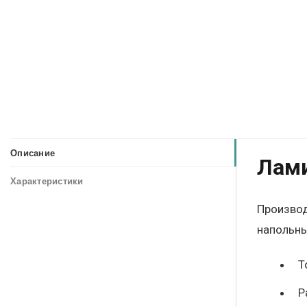
Описание
Лами
Характеристики
Производ
напольны
Т
Р