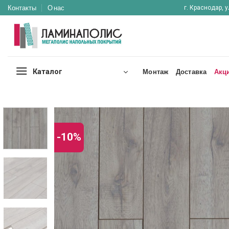
Skip
Контакты
О нас
г. Краснодар, у
to
content
Каталог
Монтаж
Доставка
Акц
-10%