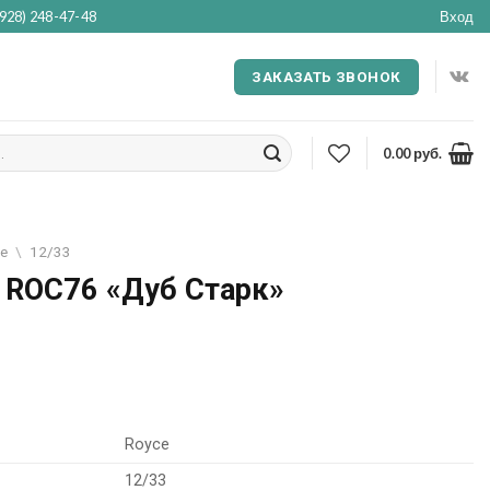
(928) 248-47-48
Вход
ЗАКАЗАТЬ ЗВОНОК
0.00
руб.
ce
\
12/33
 ROC76 «Дуб Старк»
я
ущая
:
4.00
Royce
12/33