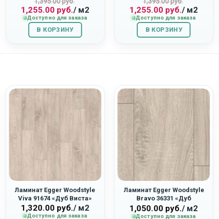
ная
Первоначальная
Текущая
Первоначаль
Текущая
“Дуб Орион”
“Дуб Восток”
1,395.00
руб.
1,395.00
руб.
1,255.00
руб.
/ м2
1,255.00
руб.
/ м2
цена
цена:
цена
цена:
Доступно для заказа
Доступно для заказа
составляла
1,255.00
составляла
1,255.00
В КОРЗИНУ
1,395.00
руб..
В КОРЗИНУ
1,395.00
руб..
руб..
руб..
Ламинат Egger Woodstyle
Ламинат Egger Woodstyle
Viva 91674 «Дуб Виста»
Bravo 36331 «Дуб
1,320.00
руб.
/ м2
Виктория»
1,050.00
руб.
/ м2
Доступно для заказа
Доступно для заказа