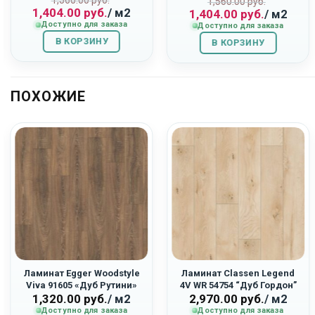
Первоначальная
Текущая
1,560.00
руб.
ьная
Первоначаль
Текущая
«Дуб Ривьера»
1,560.00
руб.
1,404.00
руб.
/ м2
1,404.00
руб.
/ м2
цена
цена:
цена
цена:
Доступно для заказа
Доступно для заказа
составляла
1,404.00
составляла
1,404.00
В КОРЗИНУ
1,560.00
руб..
В КОРЗИНУ
1,560.00
руб..
руб..
руб..
ПОХОЖИЕ
Ламинат Egger Woodstyle
Ламинат Classen Legend
Viva 91605 «Дуб Рутини»
4V WR 54754 “Дуб Гордон”
1,320.00
руб.
/ м2
2,970.00
руб.
/ м2
Доступно для заказа
Доступно для заказа