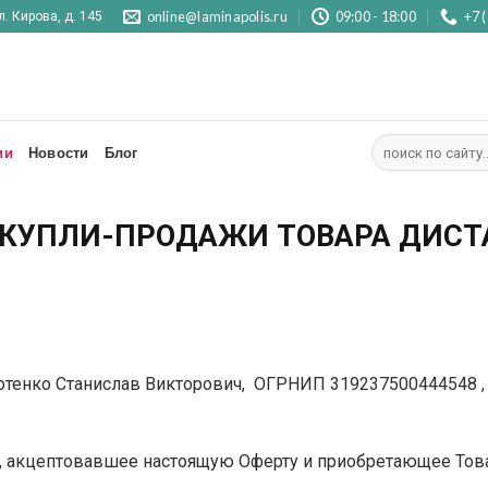
online@laminapolis.ru
09:00 - 18:00
+7 
л. Кирова, д. 145
Искать:
ии
Новости
Блог
Р КУПЛИ-ПРОДАЖИ ТОВАРА ДИС
отенко Станислав Викторович, ОГРНИП 319237500444548 
о, акцептовавшее настоящую Оферту и приобретающее Тов