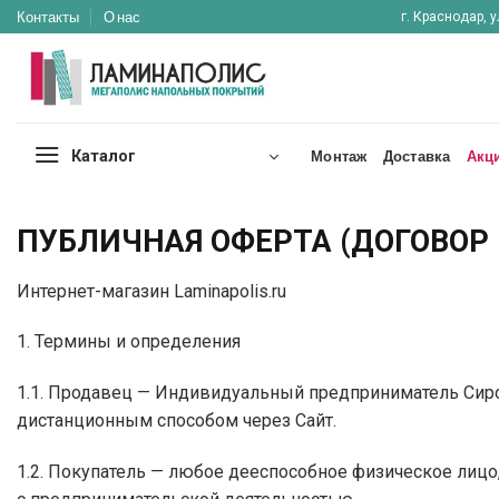
Skip
Контакты
О нас
г. Краснодар, у
to
content
Каталог
Монтаж
Доставка
Акц
ПУБЛИЧНАЯ ОФЕРТА (ДОГОВО
Интернет-магазин Laminapolis.ru
1. Термины и определения
1.1. Продавец — Индивидуальный предприниматель Сир
дистанционным способом через Сайт.
1.2. Покупатель — любое дееспособное физическое лиц