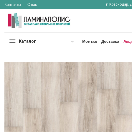
Skip
Контакты
О нас
г. Краснодар, у
to
content
Каталог
Монтаж
Доставка
Акц
Отложить