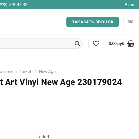
(928) 248-47-48
Вход
ЗАКАЗАТЬ ЗВОНОК
0.00
руб.
е полы
\
Tarkett
\
New Age
t Art Vinyl New Age 230179024
Tarkett