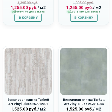
ная
Первоначальная
Текущая
Первоначаль
Текущая
“Дуб Орион”
“Дуб Восток”
1,395.00
руб.
1,395.00
руб.
1,255.00
руб.
/ м2
1,255.00
руб.
/ м2
цена
цена:
цена
цена:
Доступно для заказа
Доступно для заказа
составляла
1,255.00
составляла
1,255.00
В КОРЗИНУ
1,395.00
руб..
В КОРЗИНУ
1,395.00
руб..
руб..
руб..
Виниловая плитка Tarkett
Виниловая плитка Tarkett
Art Vinyl Blues 257012001
Art Vinyl Blues 257014004
«Lancaster»
«Portland»
1,525.00
руб.
/ м2
1,525.00
руб.
/ м2