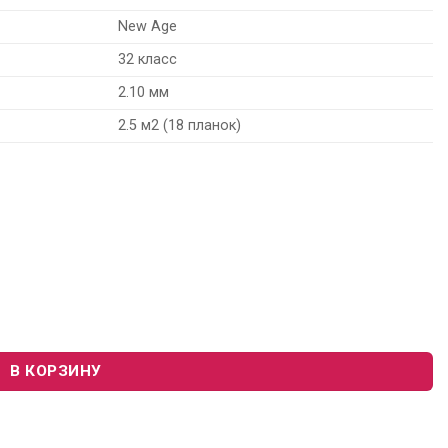
New Age
32 класс
2.10 мм
2.5 м2 (18 планок)
 Art Vinyl New Age 230179024 «Luna»
В КОРЗИНУ