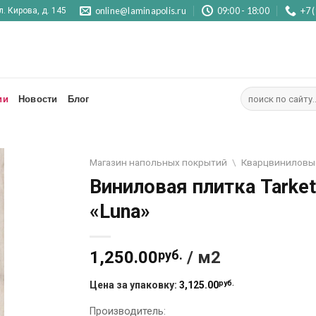
online@laminapolis.ru
09:00 - 18:00
+7 
л. Кирова, д. 145
Искать:
ии
Новости
Блог
Магазин напольных покрытий
\
Кварцвиниловы
Виниловая плитка Tarket
«Luna»
1,250.00
руб.
/ м2
руб.
Цена за упаковку:
3,125.00
Производитель: