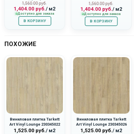
Первоначальная
Текущая
1,560.00
руб.
ьная
Первоначаль
Текущая
«Дуб Ривьера»
1,560.00
руб.
1,404.00
руб.
/ м2
1,404.00
руб.
/ м2
цена
цена:
цена
цена:
Доступно для заказа
Доступно для заказа
составляла
1,404.00
составляла
1,404.00
В КОРЗИНУ
1,560.00
руб..
В КОРЗИНУ
1,560.00
руб..
руб..
руб..
ПОХОЖИЕ
Виниловая плитка Tarkett
Виниловая плитка Tarkett
Art Vinyl Lounge 230345022
Art Vinyl Lounge 230345026
«Lorenzo»
«Relax»
1,525.00
руб.
/ м2
1,525.00
руб.
/ м2