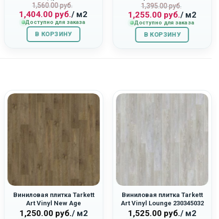
Первоначальная
Текущая
1,560.00
руб.
ная
Первоначаль
Текущая
“Дуб Фалкон”
1,395.00
руб.
1,404.00
руб.
/ м2
1,255.00
руб.
/ м2
цена
цена:
цена
цена:
Доступно для заказа
Доступно для заказа
составляла
1,404.00
составляла
1,255.00
В КОРЗИНУ
1,560.00
руб..
В КОРЗИНУ
1,395.00
руб..
руб..
руб..
Виниловая плитка Tarkett
Виниловая плитка Tarkett
Art Vinyl New Age
Art Vinyl Lounge 230345032
230179008 «Orto»
«Husky»
1,250.00
руб.
/ м2
1,525.00
руб.
/ м2