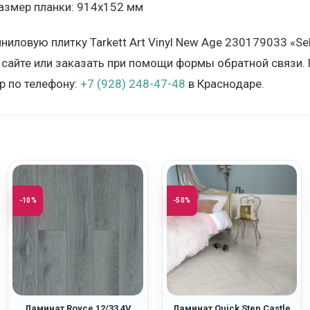
азмер планки: 914х152 мм
иниловую плитку Tarkett Art Vinyl New Age 230179033 «S
 сайте или заказать при помощи формы обратной связи. 
 по телефону:
+7 (928) 248-47-48
в Краснодаре.
-10%
-50%
Ламинат Royce 12/33 4V
Ламинат Quick Step Castle