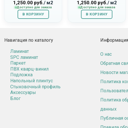
230179015 «Ambient»
230179008 «Orto»
1,250.00
руб.
/ м2
1,250.00
руб.
/ м2
Доступно для заказа
Доступно для заказа
В КОРЗИНУ
В КОРЗИНУ
Навигация по каталогу
Информация 
Ламинат
О нас
SPC ламинат
Паркет
Обратная св
ПВХ кварц-винил
Новости маг
Подложка
Напольный плинтус
Политика к
Стыковочный профиль
Пользовател
Аксессуары
Блог
Политика об
данных
Публичная о
Правила обр