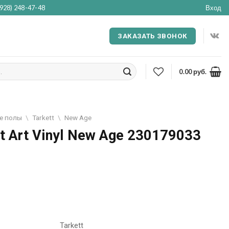
(928) 248-47-48
Вход
ЗАКАЗАТЬ ЗВОНОК
0.00
руб.
е полы
\
Tarkett
\
New Age
t Art Vinyl New Age 230179033
Tarkett