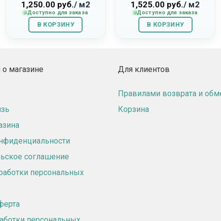
230179003 «Enigma»
«Woody»
1,250.00
руб.
/ м2
1,525.00
руб.
/ м2
Доступно для заказа
Доступно для заказа
В КОРЗИНУ
В КОРЗИНУ
о магазине
Для клиентов
Правилами возврата и обм
язь
Корзина
азина
онфиденциальности
ьское соглашение
работки персональных
ферта
аботки персональных