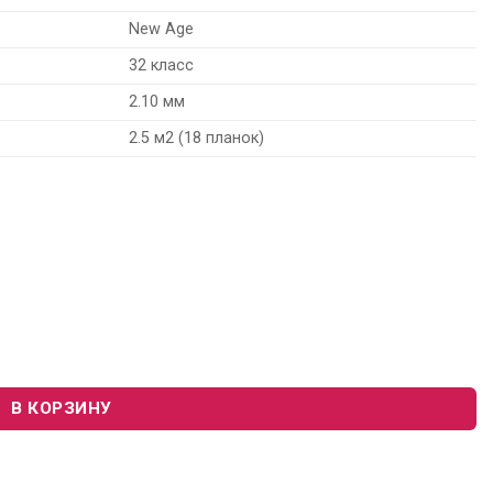
New Age
32 класс
2.10 мм
2.5 м2 (18 планок)
 Art Vinyl New Age 230179033 «Selene»
В КОРЗИНУ