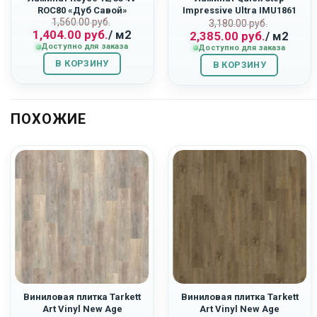
ROC80 «Дуб Савой»
Impressive Ultra IMU1861
ьная
Первоначальная
Текущая
1,560.00
руб.
Первоначаль
Текущая
«Светло-Серый Бетон»
3,180.00
руб.
1,404.00
руб.
/ м2
2,385.00
руб.
/ м2
цена
цена:
цена
цена:
Доступно для заказа
Доступно для заказа
составляла
1,404.00
составляла
2,385.00
В КОРЗИНУ
1,560.00
руб..
В КОРЗИНУ
3,180.00
руб..
руб..
руб..
ПОХОЖИЕ
Виниловая плитка Tarkett
Виниловая плитка Tarkett
Art Vinyl New Age
Art Vinyl New Age