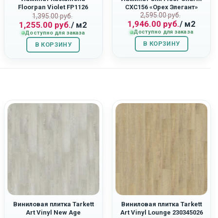
Floorpan Violet FP1126
CXC156 «Орех Элегант»
Первоначаль
Текущая
2,595.00
руб.
ная
Первоначальная
Текущая
“Дуб Орион”
1,395.00
руб.
1,946.00
руб.
/ м2
1,255.00
руб.
/ м2
цена
цена:
цена
цена:
Доступно для заказа
Доступно для заказа
составляла
1,946.00
составляла
1,255.00
В КОРЗИНУ
2,595.00
руб..
В КОРЗИНУ
1,395.00
руб..
руб..
руб..
Виниловая плитка Tarkett
Виниловая плитка Tarkett
Art Vinyl New Age
Art Vinyl Lounge 230345026