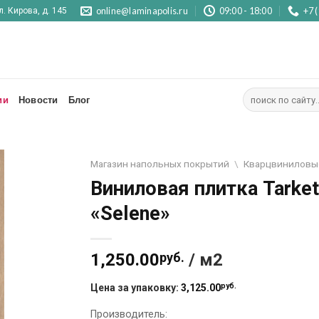
online@laminapolis.ru
09:00 - 18:00
+7 
л. Кирова, д. 145
Искать:
ии
Новости
Блог
Магазин напольных покрытий
\
Кварцвиниловы
Виниловая плитка Tarket
«Selene»
1,250.00
руб.
/ м2
руб.
Цена за упаковку:
3,125.00
Производитель: