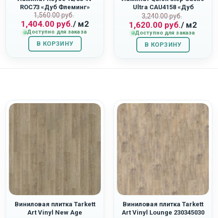
ROC73 «Дуб Флеминг»
Ultra CAU4158 «Дуб
Первоначальная
Текущая
1,560.00
руб.
ная
Первоначаль
Текущая
Светло-Серый Патина»
3,240.00
руб.
1,404.00
руб.
/ м2
1,620.00
руб.
/ м2
цена
цена:
цена
цена:
Доступно для заказа
Доступно для заказа
составляла
1,404.00
составляла
1,620.00
В КОРЗИНУ
1,560.00
руб..
В КОРЗИНУ
3,240.00
руб..
руб..
руб..
Виниловая плитка Tarkett
Виниловая плитка Tarkett
Art Vinyl New Age
Art Vinyl Lounge 230345030