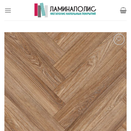
Skip
to
content
Отложить