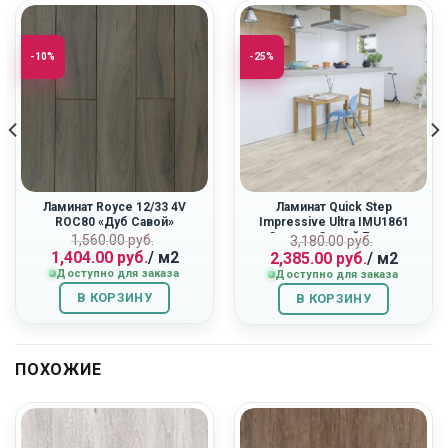
-10%
-25%
Ламинат Royce 12/33 4V
Ламинат Quick Step
ROC80 «Дуб Савой»
Impressive Ultra IMU1861
«Светло-Серый Бетон»
ная
Первоначальная
Текущая
Первоначальн
Текущая
1,560.00
руб.
3,180.00
руб.
1,404.00
руб.
/ м2
2,385.00
руб.
/ м2
цена
цена:
цена
цена:
Доступно для заказа
Доступно для заказа
составляла
1,404.00
составляла
2,385.00
1,560.00
руб..
3,180.00
руб..
В КОРЗИНУ
В КОРЗИНУ
руб..
руб..
ПОХОЖИЕ