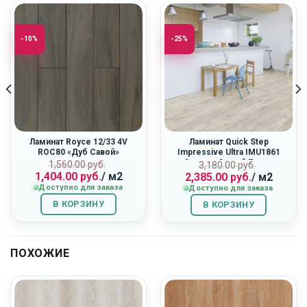
-10%
-25%
Ламинат Royce 12/33 4V
Ламинат Quick Step
ROC80 «Дуб Савой»
Impressive Ultra IMU1861
«Светло-Серый Бетон»
ная
Первоначальная
Текущая
Первоначальн
Текущая
1,560.00
руб.
3,180.00
руб.
1,404.00
руб.
/ м2
2,385.00
руб.
/ м2
цена
цена:
цена
цена:
Доступно для заказа
Доступно для заказа
составляла
1,404.00
составляла
2,385.00
1,560.00
руб..
3,180.00
руб..
В КОРЗИНУ
В КОРЗИНУ
руб..
руб..
ПОХОЖИЕ