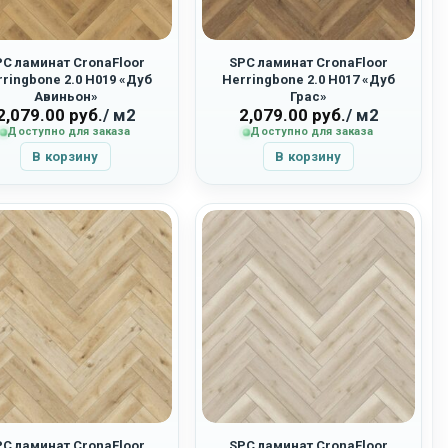
PC ламинат CronaFloor
SPC ламинат CronaFloor
ringbone 2.0 H019 «Дуб
Herringbone 2.0 H017 «Дуб
Авиньон»
Грас»
2,079.00
руб.
/ м2
2,079.00
руб.
/ м2
Доступно для заказа
Доступно для заказа
В корзину
В корзину
PC ламинат CronaFloor
SPC ламинат CronaFloor