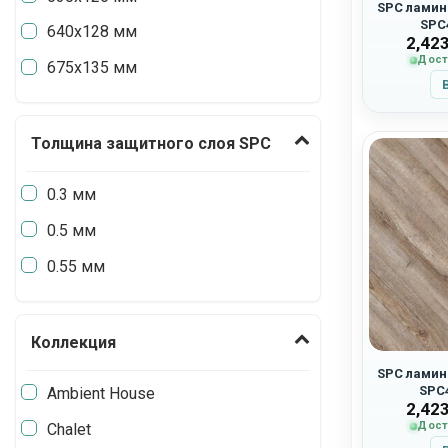
SPC ламина
SPC
640х128 мм
2,42
Дост
675х135 мм
Толщина защитного слоя SPC
0.3 мм
0.5 мм
0.55 мм
Коллекция
SPC ламина
SPC
Ambient House
2,42
Дост
Chalet