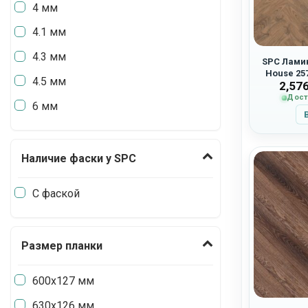
4 мм
4.1 мм
4.3 мм
SPC Ламин
House 25
4.5 мм
2,57
Дост
6 мм
Наличие фаски у SPC
С фаской
Размер планки
600х127 мм
630х126 мм