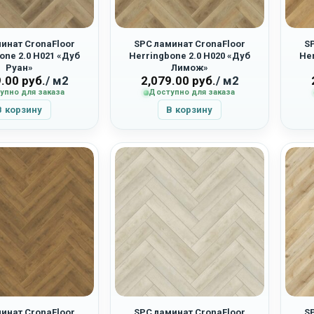
инат CronaFloor
SPC ламинат CronaFloor
S
one 2.0 H021 «Дуб
Herringbone 2.0 H020 «Дуб
Her
Руан»
Лимож»
9.00
руб.
/ м2
2,079.00
руб.
/ м2
упно для заказа
Доступно для заказа
В корзину
В корзину
инат CronaFloor
SPC ламинат CronaFloor
S