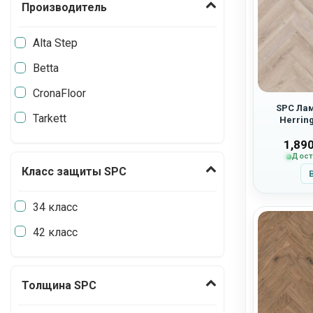
Производитель
Alta Step
Betta
CronaFloor
SPC Лам
Tarkett
Herrin
1,89
Дост
Класс защиты SPC
34 класс
42 класс
Толщина SPC