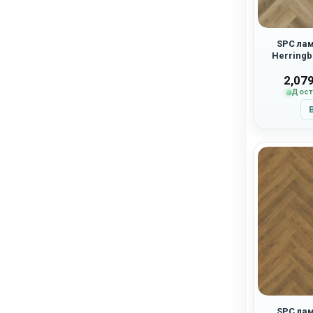
SPC лам
Herringb
2,07
Дост
SPC лам