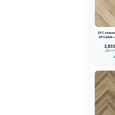
SPC ламин
SPC4404 
2,83
Дост