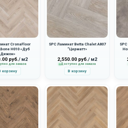
инат CronaFloor
SPC Ламинат Betta Chalet A807
SPC 
gbone H010 «Дуб
“Церматт»
Ho
Дижон»
0.00
руб.
/ м2
2,550.00
руб.
/ м2
упно для заказа
Доступно для заказа
В корзину
В корзину