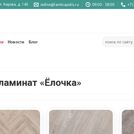
online@laminapolis.ru
09:00 - 18:00
+7 
л. Кирова, д. 145
Искать:
ии
Новости
Блог
ламинат «Ёлочка»