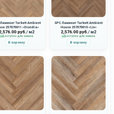
Ламинат Tarkett Ambient
SPC Ламинат Tarkett Ambient
se 257070011 «Diondra»
House 257070010 «Liv»
2,576.00
руб.
/ м2
2,576.00
руб.
/ м2
Доступно для заказа
Доступно для заказа
В корзину
В корзину