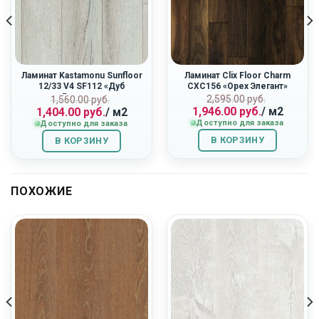
Ламинат Kastamonu Sunfloor
Ламинат Clix Floor Charm
12/33 V4 SF112 «Дуб
CXC156 «Орех Элегант»
Ривьера»
ная
Первоначальн
Текущая
Первоначальная
Текущая
2,595.00
руб.
1,560.00
руб.
1,946.00
руб.
/ м2
1,404.00
руб.
/ м2
цена
цена:
цена
цена:
Доступно для заказа
Доступно для заказа
составляла
1,946.00
составляла
1,404.00
2,595.00
руб..
1,560.00
руб..
В КОРЗИНУ
В КОРЗИНУ
руб..
руб..
ПОХОЖИЕ