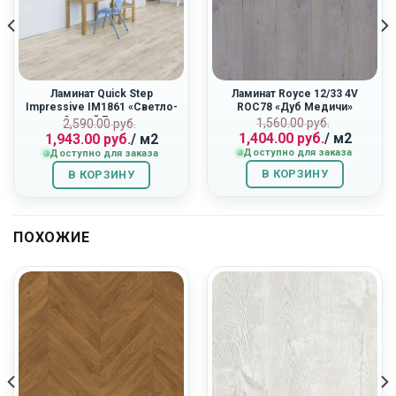
Ламинат Quick Step
Ламинат Royce 12/33 4V
Impressive IM1861 «Светло-
ROC78 «Дуб Медичи»
Серый Бетон»
Первоначальн
Текущая
ная
Первоначальная
Текущая
1,560.00
руб.
2,590.00
руб.
1,404.00
руб.
/ м2
1,943.00
руб.
/ м2
цена
цена:
цена
цена:
Доступно для заказа
Доступно для заказа
составляла
1,404.00
составляла
1,943.00
1,560.00
руб..
2,590.00
руб..
В КОРЗИНУ
В КОРЗИНУ
руб..
руб..
ПОХОЖИЕ