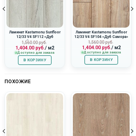
Ламинат Kastamonu Sunfloor
Ламинат Kastamonu Sunfloor
12/33 V4 SF112 «Дуб
12/33 V4 SF104 «Дуб Самора»
Ривьера»
ная
Первоначальн
Текущая
Первоначальная
Текущая
1,560.00
руб.
1,560.00
руб.
1,404.00
руб.
/ м2
1,404.00
руб.
/ м2
цена
цена:
цена
цена:
Доступно для заказа
Доступно для заказа
составляла
1,404.00
составляла
1,404.00
1,560.00
руб..
1,560.00
руб..
В КОРЗИНУ
В КОРЗИНУ
руб..
руб..
ПОХОЖИЕ