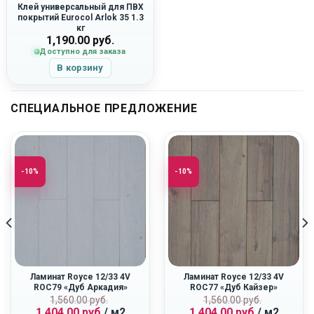
Клей универсальный для ПВХ
покрытий Eurocol Arlok 35 1.3
кг
1,190.00
руб.
Доступно для заказа
В корзину
СПЕЦИАЛЬНОЕ ПРЕДЛОЖЕНИЕ
-10%
-10%
Ламинат Royce 12/33 4V
Ламинат Royce 12/33 4V
ROC79 «Дуб Аркадия»
ROC77 «Дуб Кайзер»
Первоначальная
Текущая
Первоначальн
Текущая
ная
1,560.00
руб.
1,560.00
руб.
1,404.00
руб.
/ м2
1,404.00
руб.
/ м2
цена
цена:
цена
цена: