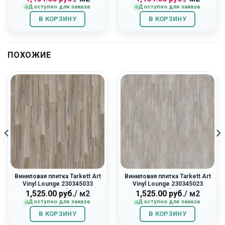
Доступно для заказа
Доступно для заказа
составляла
1,404.00
составляла
1,404.00
1,560.00
руб..
1,560.00
руб..
В КОРЗИНУ
В КОРЗИНУ
руб..
руб..
ПОХОЖИЕ
Виниловая плитка Tarkett Art
Виниловая плитка Tarkett Art
Vinyl Lounge 230345033
Vinyl Lounge 230345023
«Acoustic»
«Moby»
1,525.00
руб.
/ м2
1,525.00
руб.
/ м2
Доступно для заказа
Доступно для заказа
В КОРЗИНУ
В КОРЗИНУ