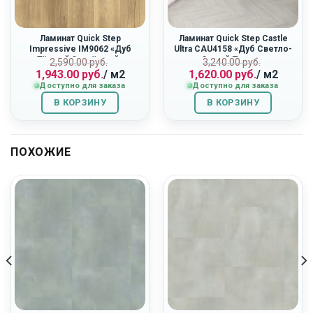
Ламинат Quick Step
Ламинат Quick Step Castle
Impressive IM9062 «Дуб
Ultra CAU4158 «Дуб Светло-
Тёплый Опалённый»
Серый Патина»
ная
Первоначальная
Текущая
Первоначальн
Текущая
2,590.00
руб.
3,240.00
руб.
1,943.00
руб.
/ м2
1,620.00
руб.
/ м2
цена
цена:
цена
цена:
Доступно для заказа
Доступно для заказа
составляла
1,943.00
составляла
1,620.00
2,590.00
руб..
3,240.00
руб..
В КОРЗИНУ
В КОРЗИНУ
руб..
руб..
ПОХОЖИЕ