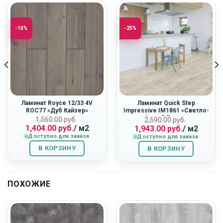
-10%
-25%
Ламинат Royce 12/33 4V
Ламинат Quick Step
ROC77 «Дуб Кайзер»
Impressive IM1861 «Светло-
Серый Бетон»
Первоначальная
Текущая
ная
Первоначальн
Текущая
1,560.00
руб.
2,590.00
руб.
1,404.00
руб.
/ м2
1,943.00
руб.
/ м2
цена
цена:
цена
цена:
Доступно для заказа
Доступно для заказа
составляла
1,404.00
составляла
1,943.00
1,560.00
руб..
2,590.00
руб..
В КОРЗИНУ
В КОРЗИНУ
руб..
руб..
ПОХОЖИЕ