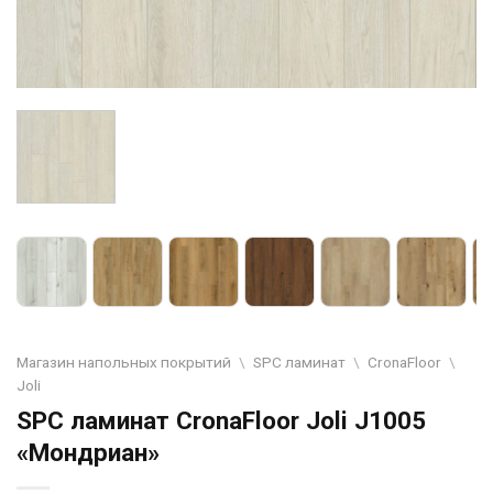
Магазин напольных покрытий
\
SPC ламинат
\
CronaFloor
\
Joli
SPC ламинат CronaFloor Joli J1005
«Мондриан»