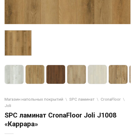
Магазин напольных покрытий
\
SPC ламинат
\
CronaFloor
\
Joli
SPC ламинат CronaFloor Joli J1008
«Каррара»