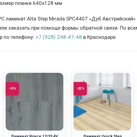
азмер планки 640х128 мм
PC ламинат Alta Step Mirada SPC4407 «Дуб Австрийский
 или заказать при помощи формы обратной связи. По все
 по телефону:
+7 (928) 248-47-48
в Краснодаре.
-10%
-25%
Ламинат Royce 12/33 4V
Ламинат Quick Step