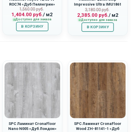
ROC74 «Дуб Пеллегрин»
Impressive Ultra IMU1861
ная
Первоначальная
Текущая
1,560.00
руб.
Первоначаль
Текущая
«Светло-Серый Бетон»
3,180.00
руб.
1,404.00
руб.
/ м2
2,385.00
руб.
/ м2
цена
цена:
цена
цена:
Доступно для заказа
Доступно для заказа
составляла
1,404.00
составляла
2,385.00
В КОРЗИНУ
1,560.00
руб..
В КОРЗИНУ
3,180.00
руб..
руб..
руб..
SPC Ламинат CronaFloor
SPC Ламинат CronaFloor
Nano N005 «Дуб Лондон»
Wood ZH-81141-1 «Дуб