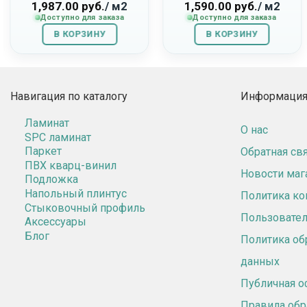
277007020 «Sebastian»
«Калакатта»
1,987.00
руб.
/ м2
1,590.00
руб.
/ м2
Доступно для заказа
Доступно для заказа
В КОРЗИНУ
В КОРЗИНУ
Навигация по каталогу
Информация 
Ламинат
О нас
SPC ламинат
Паркет
Обратная св
ПВХ кварц-винил
Новости маг
Подложка
Напольный плинтус
Политика к
Стыковочный профиль
Пользовател
Аксессуары
Блог
Политика об
данных
Публичная о
Правила обр