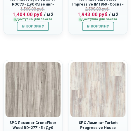
ROC73 «Дуб Флеминг»
Impressive IM1860 «Сосна»
Первоначальная
Текущая
Первоначаль
Текущая
1,560.00
руб.
2,590.00
руб.
ная
1,404.00
руб.
/ м2
1,943.00
руб.
/ м2
цена
цена:
цена
цена:
Доступно для заказа
Доступно для заказа
составляла
1,404.00
составляла
1,943.00
В КОРЗИНУ
1,560.00
руб..
В КОРЗИНУ
2,590.00
руб..
руб..
руб..
SPC Ламинат CronaFloor
SPC Ламинат Tarkett
Wood BD-2771-5 «Дуб
Progressive House