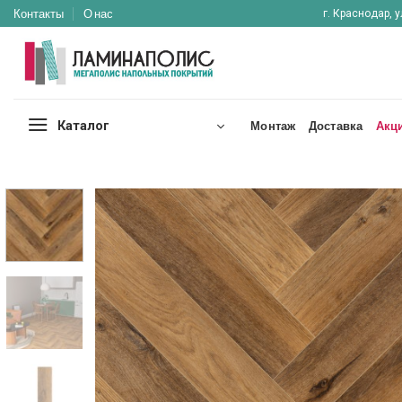
Skip
Контакты
О нас
г. Краснодар, у
to
content
Каталог
Монтаж
Доставка
Акц