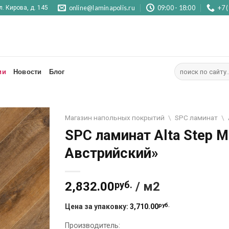
online@laminapolis.ru
09:00 - 18:00
+7 
л. Кирова, д. 145
Искать:
ии
Новости
Блог
Магазин напольных покрытий
\
SPC ламинат
\
SPC ламинат Alta Step 
Отложить
Австрийский»
2,832.00
руб.
/ м2
руб.
Цена за упаковку:
3,710.00
Производитель: