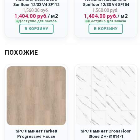
Sunfloor 12/33 V4 SF112
Sunfloor 12/33 V4 SF104
ьная
Первоначальная
Текущая
Первоначаль
Текущая
«Дуб Ривьера»
«Дуб Самора»
1,560.00
руб.
1,560.00
руб.
1,404.00
руб.
/ м2
1,404.00
руб.
/ м2
цена
цена:
цена
цена:
Доступно для заказа
Доступно для заказа
составляла
1,404.00
составляла
1,404.00
В КОРЗИНУ
1,560.00
руб..
В КОРЗИНУ
1,560.00
руб..
руб..
руб..
ПОХОЖИЕ
SPC Ламинат Tarkett
SPC Ламинат CronaFloor
Progressive House
Stone ZH-81014-1