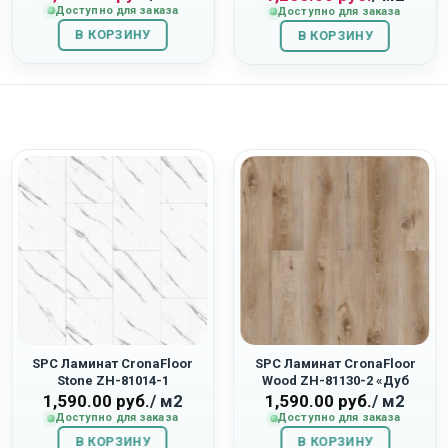
Доступно для заказа
Доступно для заказа
составляла
1,404.00
составляла
1,255.00
В КОРЗИНУ
1,560.00
руб..
В КОРЗИНУ
1,395.00
руб..
руб..
руб..
SPC Ламинат CronaFloor
SPC Ламинат CronaFloor
Stone ZH-81014-1
Wood ZH-81130-2 «Дуб
«Калакатта»
Фрейзер»
1,590.00
руб.
/ м2
1,590.00
руб.
/ м2
Доступно для заказа
Доступно для заказа
В КОРЗИНУ
В КОРЗИНУ