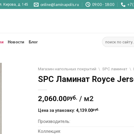
online@laminapolis.ru
09:00 - 18:00
+7 
л. Кирова, д. 145
Искать:
ии
Новости
Блог
Магазин напольных покрытий
\
SPC ламинат
\
SPC Ламинат Royce Jers
2,060.00
руб.
/ м2
руб.
Цена за упаковку:
4,139.00
Производитель:
Коллекция: