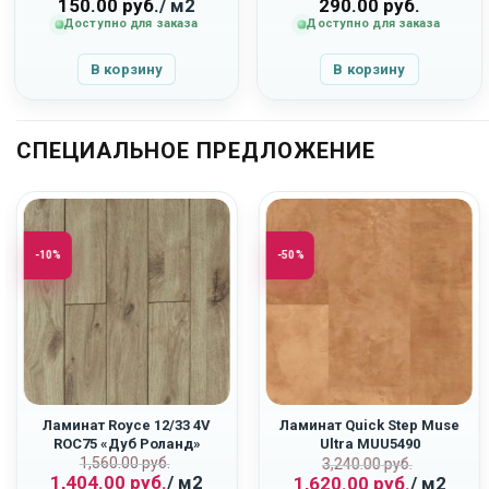
150.00
руб.
/ м2
290.00
руб.
Доступно для заказа
Доступно для заказа
В корзину
В корзину
СПЕЦИАЛЬНОЕ ПРЕДЛОЖЕНИЕ
-10%
-50%
Ламинат Royce 12/33 4V
Ламинат Quick Step Muse
ROC75 «Дуб Роланд»
Ultra MUU5490
ьная
Первоначальная
Текущая
1,560.00
руб.
Первоначаль
Текущая
«Терракота»
3,240.00
руб.
1,404.00
руб.
/ м2
1,620.00
руб.
/ м2
цена
цена:
цена
цена: