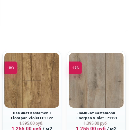
-10%
-10%
Ламинат Kastamonu
Ламинат Kastamonu
Floorpan Violet FP1122
Floorpan Violet FP1121
ная
Первоначальная
Текущая
Первоначаль
Текущая
“Дуб Союз”
“Дуб Восток”
1,395.00
руб.
1,395.00
руб.
1,255.00
руб.
/ м2
1,255.00
руб.
/ м2
цена
цена:
цена
цена: