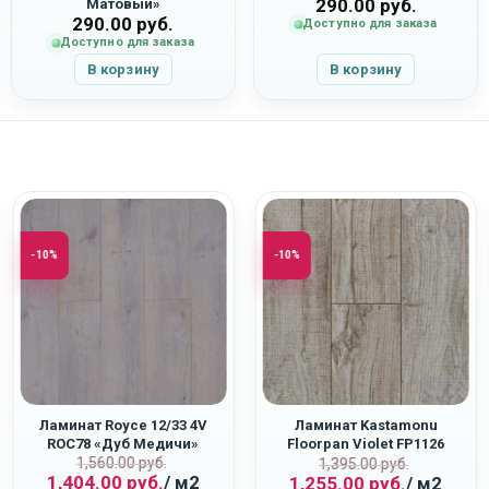
290.00
руб.
Матовый»
290.00
руб.
Доступно для заказа
Доступно для заказа
В корзину
В корзину
-10%
-10%
Ламинат Royce 12/33 4V
Ламинат Kastamonu
ROC78 «Дуб Медичи»
Floorpan Violet FP1126
Первоначальная
Текущая
1,560.00
руб.
ная
Первоначаль
Текущая
“Дуб Орион”
1,395.00
руб.
1,404.00
руб.
/ м2
1,255.00
руб.
/ м2
цена
цена:
цена
цена: