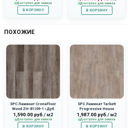
Доступно для заказа
Доступно для заказа
составляла
1,404.00
составляла
1,620.00
В КОРЗИНУ
1,560.00
руб..
В КОРЗИНУ
3,240.00
руб..
руб..
руб..
ПОХОЖИЕ
SPC Ламинат CronaFloor
SPC Ламинат Tarkett
Wood ZH-81109-1 «Дуб
Progressive House
Горный»
277007023 «Jason»
1,590.00
руб.
/ м2
1,987.00
руб.
/ м2
Доступно для заказа
Доступно для заказа
В КОРЗИНУ
В КОРЗИНУ