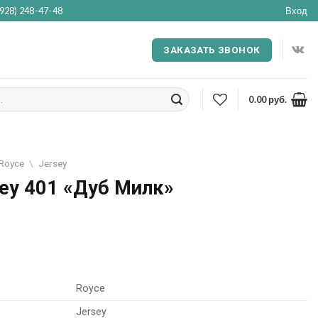
(928) 248-47-48
Вход
ЗАКАЗАТЬ ЗВОНОК
0.00
руб.
Royce
\
Jersey
ey 401 «Дуб Милк»
Royce
Jersey