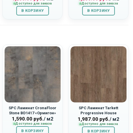
Доступно для заказа
Доступно для заказа
составляла
1,255.00
составляла
1,255.00
В КОРЗИНУ
1,395.00
руб..
В КОРЗИНУ
1,395.00
руб..
руб..
руб..
SPC Ламинат CronaFloor
SPC Ламинат Tarkett
Stone BD1417 «Ормигон»
Progressive House
1,590.00
руб.
/ м2
277007025 «Gabriel»
1,987.00
руб.
/ м2
Доступно для заказа
Доступно для заказа
В КОРЗИНУ
В КОРЗИНУ