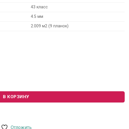
43 класс
4.5 мм
2.009 м2 (9 планок)
ey 401 "Дуб Милк"
В КОРЗИНУ
Отложить