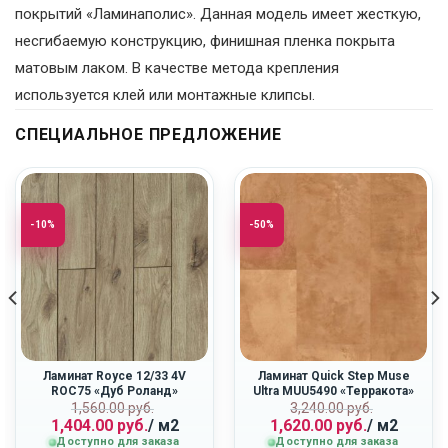
покрытий «Ламинаполис». Данная модель имеет жесткую,
несгибаемую конструкцию, финишная пленка покрыта
матовым лаком. В качестве метода крепления
используется клей или монтажные клипсы.
СПЕЦИАЛЬНОЕ ПРЕДЛОЖЕНИЕ
-10%
-50%
Ламинат Royce 12/33 4V
Ламинат Quick Step Muse
ROC75 «Дуб Роланд»
Ultra MUU5490 «Терракота»
ная
Первоначальная
Текущая
Первоначальн
Текущая
1,560.00
руб.
3,240.00
руб.
1,404.00
руб.
/ м2
1,620.00
руб.
/ м2
цена
цена:
цена
цена:
Доступно для заказа
Доступно для заказа
составляла
1,404.00
составляла
1,620.00