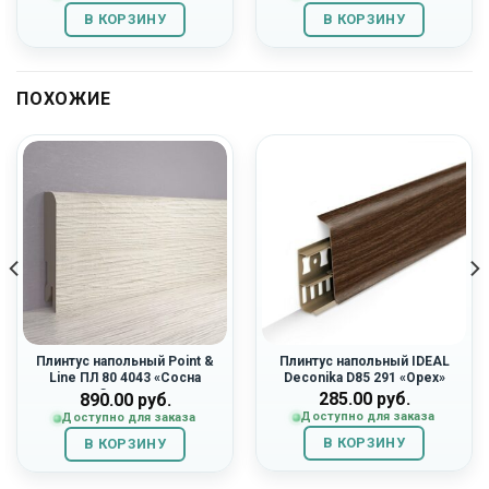
1,560.00
руб..
3,240.00
руб..
В КОРЗИНУ
В КОРЗИНУ
руб..
руб..
ПОХОЖИЕ
Плинтус напольный Point &
Плинтус напольный IDEAL
Line ПЛ 80 4043 «Сосна
Deconika D85 291 «Орех»
Скания»
285.00
руб.
890.00
руб.
Доступно для заказа
Доступно для заказа
В КОРЗИНУ
В КОРЗИНУ