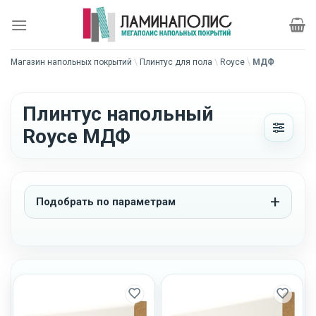
Skip
to
content
Магазин напольных покрытий
\
Плинтус для пола
\
Royce
\
МДФ
Плинтус напольный
Royce МДФ
Подобрать по параметрам