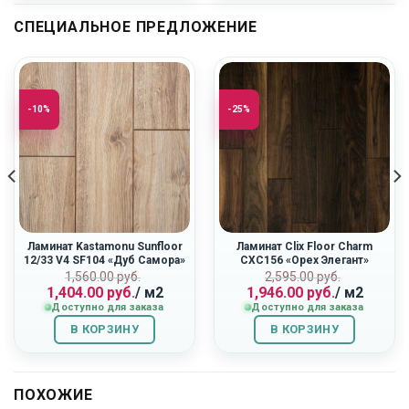
СПЕЦИАЛЬНОЕ ПРЕДЛОЖЕНИЕ
-10%
-25%
Ламинат Kastamonu Sunfloor
Ламинат Clix Floor Charm
12/33 V4 SF104 «Дуб Самора»
CXC156 «Орех Элегант»
Первоначальная
Текущая
Первоначальн
Текущая
ная
1,560.00
руб.
2,595.00
руб.
1,404.00
руб.
/ м2
1,946.00
руб.
/ м2
цена
цена:
цена
цена:
Доступно для заказа
Доступно для заказа
составляла
1,404.00
составляла
1,946.00
1,560.00
руб..
2,595.00
руб..
В КОРЗИНУ
В КОРЗИНУ
руб..
руб..
ПОХОЖИЕ