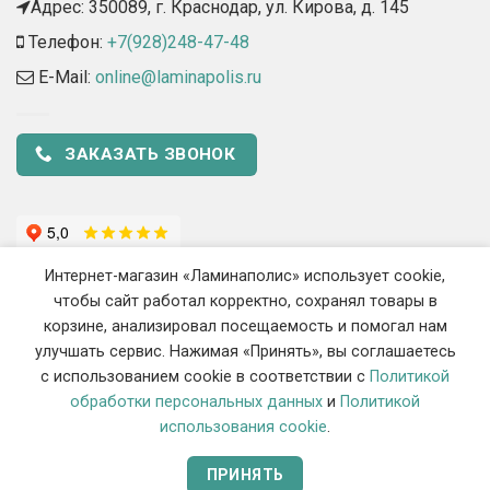
Адрес: 350089, г. Краснодар, ул. Кирова, д. 145​
Телефон:
+7(928)248-47-48
E-Mail:
online@laminapolis.ru
ЗАКАЗАТЬ ЗВОНОК
Интернет-магазин «Ламинаполис» использует cookie,
чтобы сайт работал корректно, сохранял товары в
корзине, анализировал посещаемость и помогал нам
улучшать сервис. Нажимая «Принять», вы соглашаетесь
с использованием cookie в соответствии с
Политикой
2018 - 2026 ©
«Ламинаполис» — Интернет-магазин напольных
обработки персональных данных
и
Политикой
покрытий
использования cookie
.
ИП Сиротенко Станислав Викторович, ОГРНИП 319237500444548, ИНН
070105792911
ПРИНЯТЬ