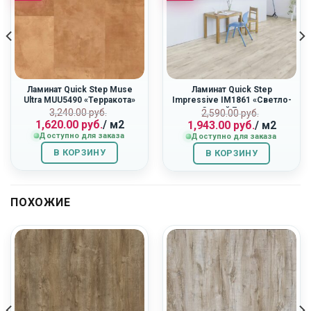
Ламинат Quick Step Muse
Ламинат Quick Step
Ultra MUU5490 «Терракота»
Impressive IM1861 «Светло-
Серый Бетон»
ная
Первоначальная
Текущая
Первоначальн
Текущая
3,240.00
руб.
2,590.00
руб.
1,620.00
руб.
/ м2
1,943.00
руб.
/ м2
цена
цена:
цена
цена:
Доступно для заказа
Доступно для заказа
составляла
1,620.00
составляла
1,943.00
3,240.00
руб..
2,590.00
руб..
В КОРЗИНУ
В КОРЗИНУ
руб..
руб..
ПОХОЖИЕ