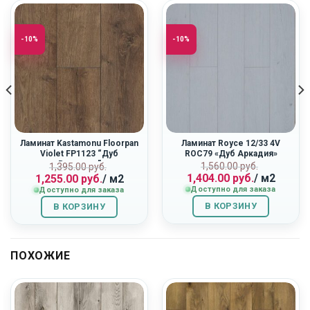
-10%
-10%
Ламинат Kastamonu Floorpan
Ламинат Royce 12/33 4V
Violet FP1123 “Дуб
ROC79 «Дуб Аркадия»
Вояджер”
ная
Первоначальн
Текущая
Первоначальная
Текущая
1,560.00
руб.
1,395.00
руб.
1,404.00
руб.
/ м2
1,255.00
руб.
/ м2
цена
цена:
цена
цена:
Доступно для заказа
Доступно для заказа
составляла
1,404.00
составляла
1,255.00
1,560.00
руб..
1,395.00
руб..
В КОРЗИНУ
В КОРЗИНУ
руб..
руб..
ПОХОЖИЕ