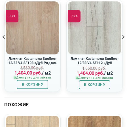
-10%
-10%
Ламинат Kastamonu Sunfloor
Ламинат Kastamonu Sunfloor
12/33 V4 SF103 «Дуб Родос»
12/33 V4 SF112 «Дуб
Ривьера»
Первоначальная
Текущая
ная
Первоначальн
Текущая
1,560.00
руб.
1,560.00
руб.
1,404.00
руб.
/ м2
1,404.00
руб.
/ м2
цена
цена:
цена
цена:
Доступно для заказа
Доступно для заказа
составляла
1,404.00
составляла
1,404.00
1,560.00
руб..
1,560.00
руб..
В КОРЗИНУ
В КОРЗИНУ
руб..
руб..
ПОХОЖИЕ