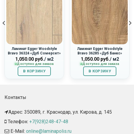
Ламинат Egger Woodstyle
Ламинат Egger Woodstyle
Bravo 36324 «Дуб Сомерсет»
Bravo 36285 «Дуб Банкс»
1,050.00
руб.
/ м2
1,050.00
руб.
/ м2
Доступно для заказа
Доступно для заказа
В КОРЗИНУ
В КОРЗИНУ
Контакты
Адрес: 350089, г. Краснодар, ул. Кирова, д. 145​
Телефон:
+7(928)248-47-48
E-Mail:
online@laminapolis.ru