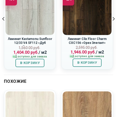
Ламинат Kastamonu Sunfloor
Ламинат Clix Floor Charm
12/33 V4 SF112 «Дуб
CXC156 «Орех Элегант»
Ривьера»
ная
Первоначальн
Текущая
Первоначальная
Текущая
2,595.00
руб.
1,560.00
руб.
1,946.00
руб.
/ м2
1,404.00
руб.
/ м2
цена
цена:
цена
цена:
Доступно для заказа
Доступно для заказа
составляла
1,946.00
составляла
1,404.00
2,595.00
руб..
1,560.00
руб..
В КОРЗИНУ
В КОРЗИНУ
руб..
руб..
ПОХОЖИЕ