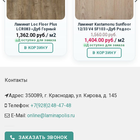
Ламинат Loc Floor Plus
Ламинат Kastamonu Sunfloor
LCR083 «Дуб Горный
12/33 V4 SF103 «Дуб Родос»
Светло-Коричневый»
Первоначальн
Текущая
1,560.00
руб.
1,362.00
руб.
/ м2
1,404.00
руб.
/ м2
цена
цена:
Доступно для заказа
Доступно для заказа
составляла
1,404.00
В КОРЗИНУ
1,560.00
руб..
В КОРЗИНУ
руб..
Контакты
Адрес: 350089, г. Краснодар, ул. Кирова, д. 145​
Телефон:
+7(928)248-47-48
E-Mail:
online@laminapolis.ru
ЗАКАЗАТЬ ЗВОНОК