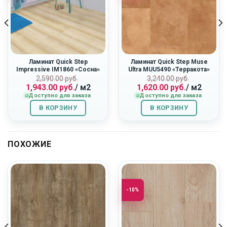
Ламинат Quick Step
Ламинат Quick Step Muse
Impressive IM1860 «Сосна»
Ultra MUU5490 «Терракота»
ная
Первоначальная
Текущая
Первоначальн
Текущая
2,590.00
руб.
3,240.00
руб.
1,943.00
руб.
/ м2
1,620.00
руб.
/ м2
цена
цена:
цена
цена:
Доступно для заказа
Доступно для заказа
составляла
1,943.00
составляла
1,620.00
2,590.00
руб..
3,240.00
руб..
В КОРЗИНУ
В КОРЗИНУ
руб..
руб..
ПОХОЖИЕ
-10%