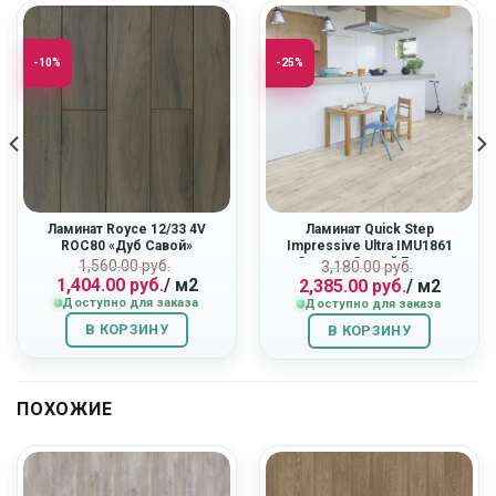
-10%
-25%
Ламинат Royce 12/33 4V
Ламинат Quick Step
ROC80 «Дуб Савой»
Impressive Ultra IMU1861
«Светло-Серый Бетон»
ная
Первоначальная
Текущая
Первоначальн
Текущая
1,560.00
руб.
3,180.00
руб.
1,404.00
руб.
/ м2
2,385.00
руб.
/ м2
цена
цена:
цена
цена:
Доступно для заказа
Доступно для заказа
составляла
1,404.00
составляла
2,385.00
1,560.00
руб..
3,180.00
руб..
В КОРЗИНУ
В КОРЗИНУ
руб..
руб..
ПОХОЖИЕ