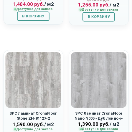
1,404.00
руб.
/ м2
1,255.00
руб.
/ м2
цена
цена:
цена
цена:
Доступно для заказа
Доступно для заказа
составляла
1,404.00
составляла
1,255.00
В КОРЗИНУ
1,560.00
руб..
В КОРЗИНУ
1,395.00
руб..
руб..
руб..
SPC Ламинат CronaFloor
SPC Ламинат CronaFloor
Stone ZH-81127-2
Nano N005 «Дуб Лондон»
1,390.00
руб.
/ м2
«Дублин»
1,590.00
руб.
/ м2
Доступно для заказа
Доступно для заказа