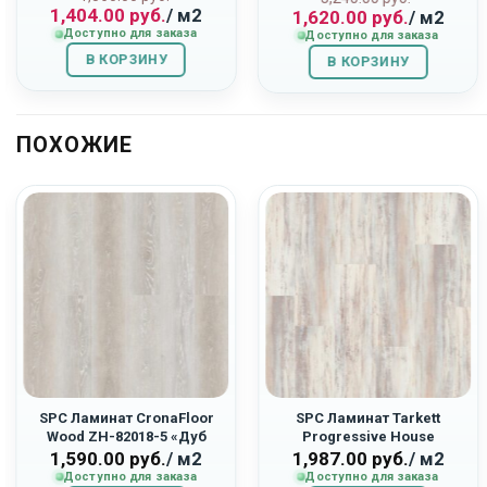
1,404.00
руб.
/ м2
1,620.00
руб.
/ м2
цена
цена:
цена
цена:
Доступно для заказа
Доступно для заказа
составляла
1,404.00
составляла
1,620.00
В КОРЗИНУ
1,560.00
руб..
В КОРЗИНУ
3,240.00
руб..
руб..
руб..
ПОХОЖИЕ
SPC Ламинат CronaFloor
SPC Ламинат Tarkett
Wood ZH-82018-5 «Дуб
Progressive House
Мане»
277007027 «Max»
1,590.00
руб.
/ м2
1,987.00
руб.
/ м2
Доступно для заказа
Доступно для заказа