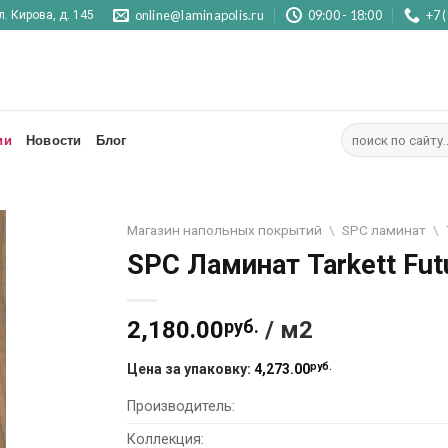
online@laminapolis.ru
09:00 - 18:00
+7 
л. Кирова, д. 145
Искать:
ии
Новости
Блог
Магазин напольных покрытий
\
SPC ламинат
\
SPC Ламинат Tarkett Fut
2,180.00
руб.
/ м2
руб.
Цена за упаковку:
4,273.00
Производитель:
Коллекция: