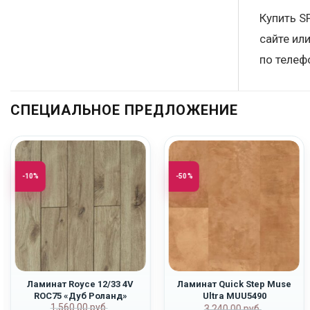
Купить S
сайте ил
по телеф
СПЕЦИАЛЬНОЕ ПРЕДЛОЖЕНИЕ
-10%
-50%
Ламинат Royce 12/33 4V
Ламинат Quick Step Muse
ROC75 «Дуб Роланд»
Ultra MUU5490
ьная
Первоначальная
Текущая
1,560.00
руб.
Первоначаль
Текущая
«Терракота»
3,240.00
руб.