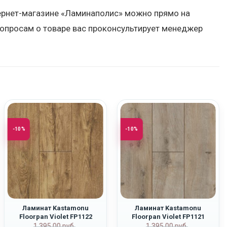
нтернет-магазине «Ламинаполис» можно прямо на
вопросам о товаре вас проконсультирует менеджер
-10%
-10%
Ламинат Kastamonu
Ламинат Kastamonu
Floorpan Violet FP1122
Floorpan Violet FP1121
ная
Первоначальная
Текущая
Первоначаль
Текущая
“Дуб Союз”
“Дуб Восток”
1,395.00
руб.
1,395.00
руб.