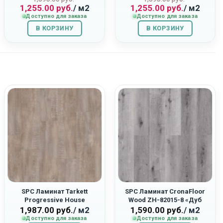
1,255.00
руб.
/ м2
1,255.00
руб.
/ м2
цена
цена:
цена
цена:
Доступно для заказа
Доступно для заказа
составляла
1,255.00
составляла
1,255.00
В КОРЗИНУ
1,395.00
руб..
В КОРЗИНУ
1,395.00
руб..
руб..
руб..
SPC Ламинат Tarkett
SPC Ламинат CronaFloor
Progressive House
Wood ZH-82015-8 «Дуб
277007023 «Jason»
Серый»
1,987.00
руб.
/ м2
1,590.00
руб.
/ м2
Доступно для заказа
Доступно для заказа