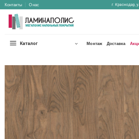
Skip
Контакты
О нас
г. Краснодар, у
to
content
Каталог
Монтаж
Доставка
Акц
Отложить