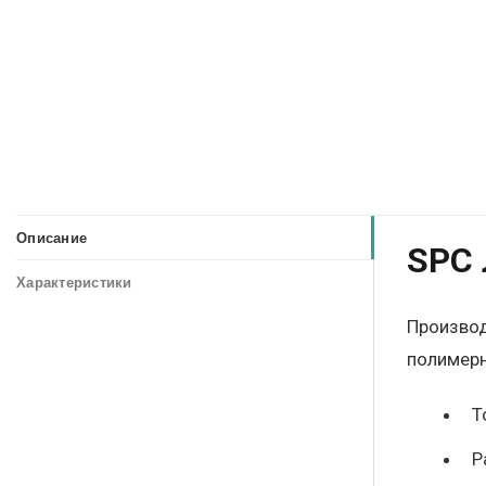
Описание
SPC 
Характеристики
Производ
полимерн
Т
Р