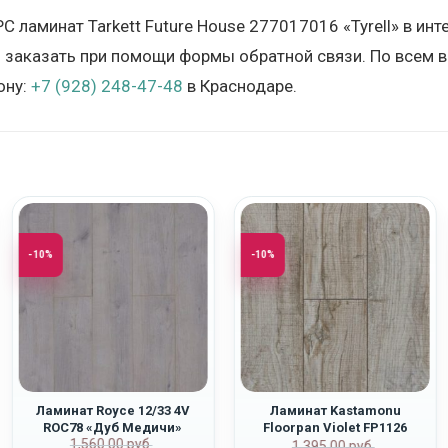
PC ламинат Tarkett Future House 277017016 «Tyrell» в и
и заказать при помощи формы обратной связи. По всем 
ону:
+7 (928) 248-47-48
в Краснодаре.
-10%
-10%
Ламинат Royce 12/33 4V
Ламинат Kastamonu
ROC78 «Дуб Медичи»
Floorpan Violet FP1126
Первоначальная
Текущая
1,560.00
руб.
ная
Первоначаль
Текущая
“Дуб Орион”
1,395.00
руб.