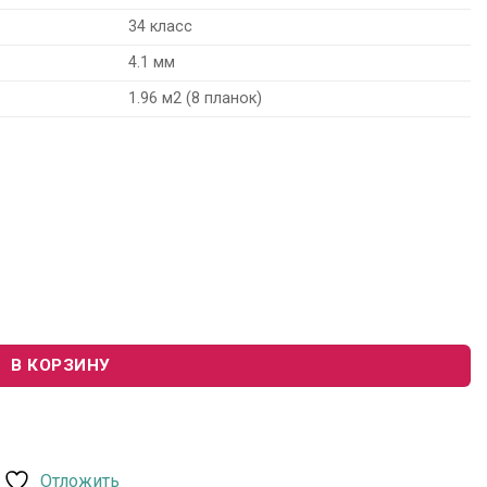
34 класс
4.1 мм
1.96 м2 (8 планок)
ure House 277017016 «Tyrell»
В КОРЗИНУ
Отложить