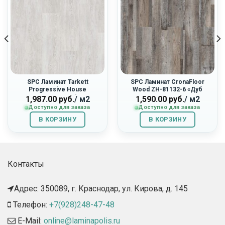
SPC Ламинат Tarkett
SPC Ламинат CronaFloor
Progressive House
Wood ZH-81132-6 «Дуб
277007018 «Eric»
Марсель»
1,987.00
руб.
/ м2
1,590.00
руб.
/ м2
Доступно для заказа
Доступно для заказа
В КОРЗИНУ
В КОРЗИНУ
Контакты
Адрес: 350089, г. Краснодар, ул. Кирова, д. 145​
Телефон:
+7(928)248-47-48
E-Mail:
online@laminapolis.ru