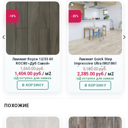
-10%
-25%
Ламинат Royce 12/33 4V
Ламинат Quick Step
ROC80 «Дуб Савой»
Impressive Ultra IMU1861
«Светло-Серый Бетон»
ная
Первоначальная
Текущая
Первоначальн
Текущая
1,560.00
руб.
3,180.00
руб.
1,404.00
руб.
/ м2
2,385.00
руб.
/ м2
цена
цена:
цена
цена:
Доступно для заказа
Доступно для заказа
составляла
1,404.00
составляла
2,385.00
1,560.00
руб..
3,180.00
руб..
В КОРЗИНУ
В КОРЗИНУ
руб..
руб..
ПОХОЖИЕ