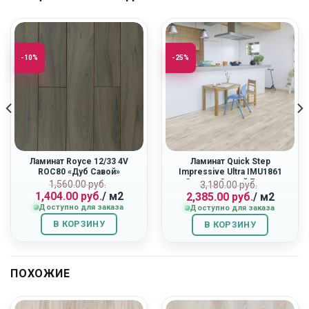
-10%
-25%
Ламинат Royce 12/33 4V
Ламинат Quick Step
ROC80 «Дуб Савой»
Impressive Ultra IMU1861
«Светло-Серый Бетон»
ная
Первоначальная
Текущая
Первоначальн
Текущая
1,560.00
руб.
3,180.00
руб.
1,404.00
руб.
/ м2
2,385.00
руб.
/ м2
цена
цена:
цена
цена:
Доступно для заказа
Доступно для заказа
составляла
1,404.00
составляла
2,385.00
1,560.00
руб..
3,180.00
руб..
В КОРЗИНУ
В КОРЗИНУ
руб..
руб..
ПОХОЖИЕ