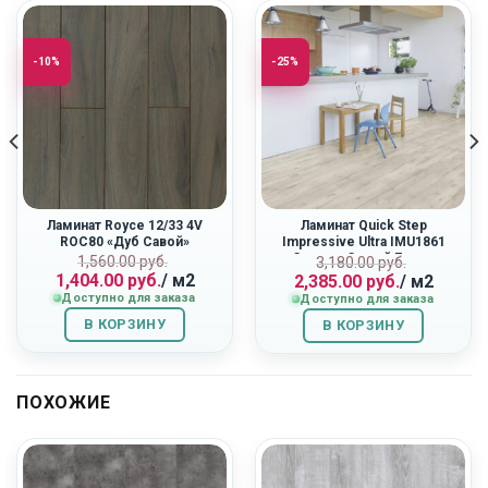
-10%
-25%
Ламинат Royce 12/33 4V
Ламинат Quick Step
ROC80 «Дуб Савой»
Impressive Ultra IMU1861
«Светло-Серый Бетон»
ная
Первоначальная
Текущая
Первоначальн
Текущая
1,560.00
руб.
3,180.00
руб.
1,404.00
руб.
/ м2
2,385.00
руб.
/ м2
цена
цена:
цена
цена:
Доступно для заказа
Доступно для заказа
составляла
1,404.00
составляла
2,385.00
1,560.00
руб..
3,180.00
руб..
В КОРЗИНУ
В КОРЗИНУ
руб..
руб..
ПОХОЖИЕ