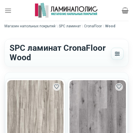
Skip
to
content
Магазин напольных покрытий
\
SPC ламинат
\
CronaFloor
\
Wood
SPC ламинат CronaFloor
Wood