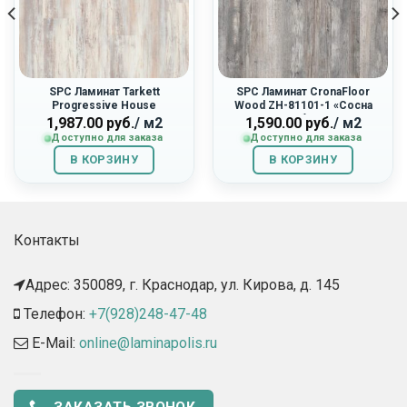
SPC Ламинат Tarkett
SPC Ламинат CronaFloor
Progressive House
Wood ZH-81101-1 «Сосна
277007027 «Max»
Монблан»
1,987.00
руб.
/ м2
1,590.00
руб.
/ м2
Доступно для заказа
Доступно для заказа
В КОРЗИНУ
В КОРЗИНУ
Контакты
Адрес: 350089, г. Краснодар, ул. Кирова, д. 145​
Телефон:
+7(928)248-47-48
E-Mail:
online@laminapolis.ru
ЗАКАЗАТЬ ЗВОНОК