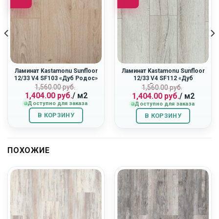
Ламинат Kastamonu Sunfloor
Ламинат Kastamonu Sunfloor
12/33 V4 SF103 «Дуб Родос»
12/33 V4 SF112 «Дуб
Ривьера»
Первоначальная
Текущая
ная
Первоначальн
Текущая
1,560.00
руб.
1,560.00
руб.
1,404.00
руб.
/ м2
1,404.00
руб.
/ м2
цена
цена:
цена
цена:
Доступно для заказа
Доступно для заказа
составляла
1,404.00
составляла
1,404.00
1,560.00
руб..
1,560.00
руб..
В КОРЗИНУ
В КОРЗИНУ
руб..
руб..
ПОХОЖИЕ