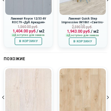
Ламинат Royce 12/33 4V
Ламинат Quick Step
ROC79 «Дуб Аркадия»
Impressive IM1861 «Светло-
Серый Бетон»
Первоначальная
Текущая
ная
Первоначальн
Текущая
1,560.00
руб.
2,590.00
руб.
1,404.00
руб.
/ м2
1,943.00
руб.
/ м2
цена
цена:
цена
цена:
Доступно для заказа
Доступно для заказа
составляла
1,404.00
составляла
1,943.00
1,560.00
руб..
2,590.00
руб..
В КОРЗИНУ
В КОРЗИНУ
руб..
руб..
ПОХОЖИЕ