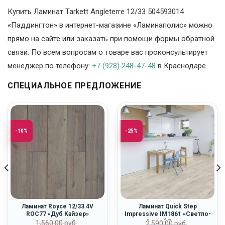
Купить Ламинат Tarkett Angleterre 12/33 504593014
«Паддингтон» в интернет-магазине «Ламинаполис» можно
прямо на сайте или заказать при помощи формы обратной
связи. По всем вопросам о товаре вас проконсультирует
менеджер по телефону:
+7 (928) 248-47-48
в Краснодаре.
СПЕЦИАЛЬНОЕ ПРЕДЛОЖЕНИЕ
-10%
-25%
Ламинат Royce 12/33 4V
Ламинат Quick Step
ROC77 «Дуб Кайзер»
Impressive IM1861 «Светло-
Серый Бетон»
Первоначальная
Текущая
ная
Первоначальн
Текущая
1,560.00
руб.
2,590.00
руб.