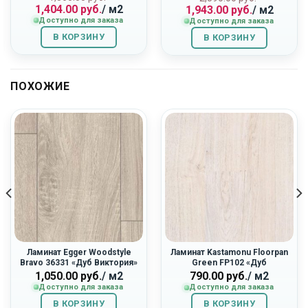
1,404.00
руб.
/ м2
1,943.00
руб.
/ м2
цена
цена:
цена
цена:
Доступно для заказа
Доступно для заказа
составляла
1,404.00
составляла
1,943.00
1,560.00
руб..
2,590.00
руб..
В КОРЗИНУ
В КОРЗИНУ
руб..
руб..
ПОХОЖИЕ
Ламинат Egger Woodstyle
Ламинат Kastamonu Floorpan
Bravo 36331 «Дуб Виктория»
Green FP102 «Дуб
Стокгольм»
1,050.00
руб.
/ м2
790.00
руб.
/ м2
Доступно для заказа
Доступно для заказа
В КОРЗИНУ
В КОРЗИНУ