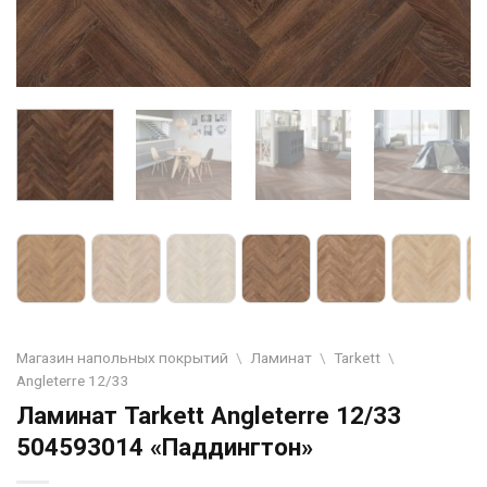
Магазин напольных покрытий
\
Ламинат
\
Tarkett
\
Angleterre 12/33
Ламинат Tarkett Angleterre 12/33
504593014 «Паддингтон»