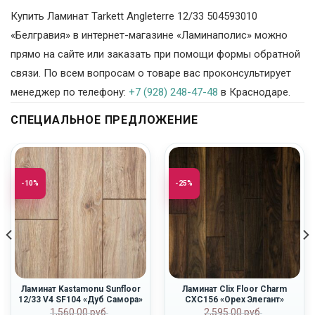
Купить Ламинат Tarkett Angleterre 12/33 504593010
«Белгравия» в интернет-магазине «Ламинаполис» можно
прямо на сайте или заказать при помощи формы обратной
связи. По всем вопросам о товаре вас проконсультирует
менеджер по телефону:
+7 (928) 248-47-48
в Краснодаре.
СПЕЦИАЛЬНОЕ ПРЕДЛОЖЕНИЕ
-10%
-25%
Ламинат Kastamonu Sunfloor
Ламинат Clix Floor Charm
12/33 V4 SF104 «Дуб Самора»
CXC156 «Орех Элегант»
Первоначальная
Текущая
Первоначальн
Текущая
ная
1,560.00
руб.
2,595.00
руб.