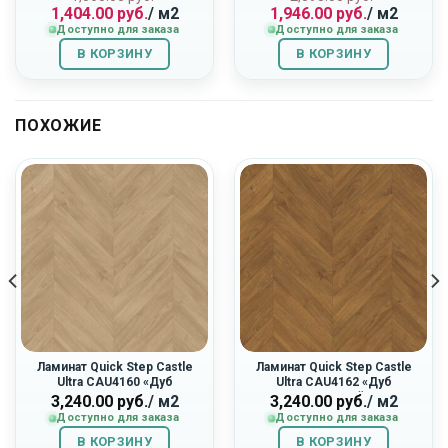
1,404.00
руб.
/ м2
1,946.00
руб.
/ м2
цена
цена:
цена
цена:
Доступно для заказа
Доступно для заказа
составляла
1,404.00
составляла
1,946.00
1,560.00
руб..
2,595.00
руб..
В КОРЗИНУ
В КОРЗИНУ
руб..
руб..
ПОХОЖИЕ
Ламинат Quick Step Castle
Ламинат Quick Step Castle
Ultra CAU4160 «Дуб
Ultra CAU4162 «Дуб
Капучино»
Горчичный»
3,240.00
руб.
/ м2
3,240.00
руб.
/ м2
Доступно для заказа
Доступно для заказа
В КОРЗИНУ
В КОРЗИНУ