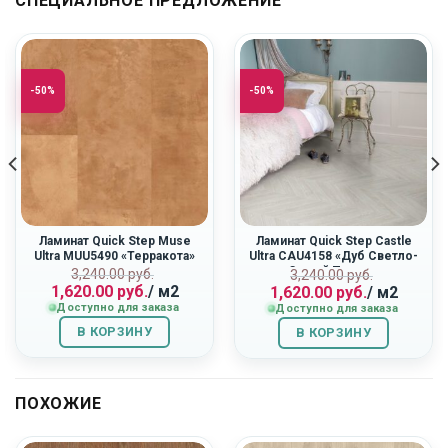
СПЕЦИАЛЬНОЕ ПРЕДЛОЖЕНИЕ
-50%
-50%
Ламинат Quick Step Muse
Ламинат Quick Step Castle
Ultra MUU5490 «Терракота»
Ultra CAU4158 «Дуб Светло-
Серый Патина»
ная
Первоначальная
Текущая
Первоначальн
Текущая
3,240.00
руб.
3,240.00
руб.
1,620.00
руб.
/ м2
1,620.00
руб.
/ м2
цена
цена:
цена
цена:
Доступно для заказа
Доступно для заказа
составляла
1,620.00
составляла
1,620.00
3,240.00
руб..
3,240.00
руб..
В КОРЗИНУ
В КОРЗИНУ
руб..
руб..
ПОХОЖИЕ