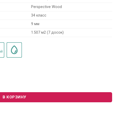
Perspective Wood
34 класс
9 мм
1.507 м2 (7 досок)
rspective Wood PW1157 "Дуб Почтенный Натуральный Промас
В КОРЗИНУ