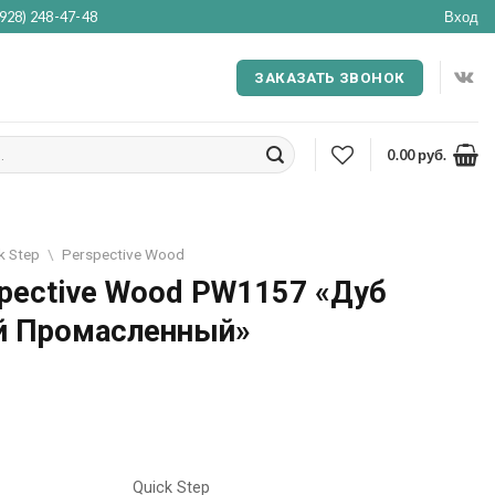
(928) 248-47-48
Вход
ЗАКАЗАТЬ ЗВОНОК
0.00
руб.
k Step
\
Perspective Wood
spective Wood PW1157 «Дуб
й Промасленный»
Quick Step