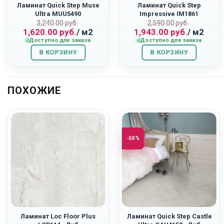
Ламинат Quick Step Muse
Ламинат Quick Step
Ultra MUU5490
Impressive IM1861
ьная
Первоначальная
Текущая
Первоначаль
Текущая
«Терракота»
«Светло-Серый Бетон»
3,240.00
руб.
2,590.00
руб.
1,620.00
руб.
/ м2
1,943.00
руб.
/ м2
цена
цена:
цена
цена:
Доступно для заказа
Доступно для заказа
составляла
1,620.00
составляла
1,943.00
В КОРЗИНУ
3,240.00
руб..
В КОРЗИНУ
2,590.00
руб..
руб..
руб..
ПОХОЖИЕ
-50%
Ламинат Loc Floor Plus
Ламинат Quick Step Castle