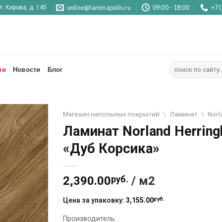
online@laminapolis.ru
09:00 - 18:00
+7 
л. Кирова, д. 145
Искать:
ии
Новости
Блог
Магазин напольных покрытий
\
Ламинат
\
Norl
Ламинат Norland Herring
Отложить
«Дуб Корсика»
2,390.00
руб.
/ м2
руб.
Цена за упаковку:
3,155.00
Производитель: