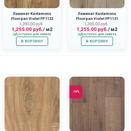
Ламинат Kastamonu
Ламинат Kastamonu
Floorpan Violet FP1122
Floorpan Violet FP1121
ная
Первоначальная
Текущая
Первоначаль
Текущая
“Дуб Союз”
“Дуб Восток”
1,395.00
руб.
1,395.00
руб.
1,255.00
руб.
/ м2
1,255.00
руб.
/ м2
цена
цена:
цена
цена:
Доступно для заказа
Доступно для заказа
составляла
1,255.00
составляла
1,255.00
В КОРЗИНУ
1,395.00
руб..
В КОРЗИНУ
1,395.00
руб..
руб..
руб..
-10%