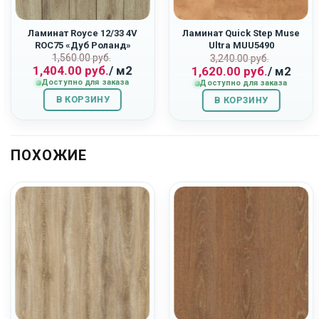
Ламинат Royce 12/33 4V
Ламинат Quick Step Muse
ROC75 «Дуб Роланд»
Ultra MUU5490
ьная
Первоначальная
Текущая
1,560.00
руб.
Первоначаль
Текущая
«Терракота»
3,240.00
руб.
1,404.00
руб.
/ м2
1,620.00
руб.
/ м2
цена
цена:
цена
цена:
Доступно для заказа
Доступно для заказа
составляла
1,404.00
составляла
1,620.00
В КОРЗИНУ
1,560.00
руб..
В КОРЗИНУ
3,240.00
руб..
руб..
руб..
ПОХОЖИЕ