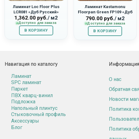
Ламинат Loc Floor Plus
Ламинат Kastamonu
LCR081 «Дуб Русский»
Floorpan Green FP109 «Дуб
1,362.00
руб.
/ м2
Болонья»
790.00
руб.
/ м2
Доступно для заказа
Доступно для заказа
В КОРЗИНУ
В КОРЗИНУ
Навигация по каталогу
Информация 
Ламинат
О нас
SPC ламинат
Паркет
Обратная св
ПВХ кварц-винил
Новости маг
Подложка
Напольный плинтус
Политика к
Стыковочный профиль
Пользовател
Аксессуары
Блог
Политика об
данных