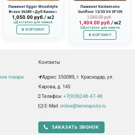
Ламинат Egger Woodstyle
Ламинат Kastamonu
Bravo 36285 «Дуб Банкс»
Sunfloor 12/33 V4 SF105
1,050.00
руб.
/ м2
Первоначаль
Текущая
«Дуб Альгамбра»
1,560.00
руб.
1,404.00
руб.
/ м2
Доступно для заказа
цена
цена:
Доступно для заказа
составляла
1,404.00
В КОРЗИНУ
В КОРЗИНУ
1,560.00
руб..
руб..
Контакты
ена товара
Адрес: 350089, г. Краснодар, ул.
Кирова, д. 145​
Телефон:
+7(928)248-47-48
E-Mail:
online@laminapolis.ru
ЗАКАЗАТЬ ЗВОНОК