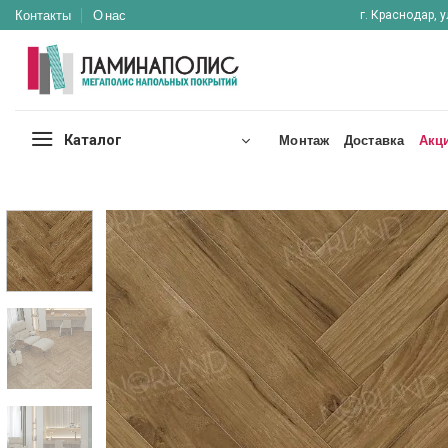
Skip
Контакты
О нас
г. Краснодар, у
to
content
Каталог
Монтаж
Доставка
Акц