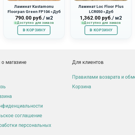
Ламинат Kastamonu
Ламинат Loc Floor Plus
Floorpan Green FP104 «Дуб
LCR050 «Дуб
Ливерпуль»
Оригинальный»
790.00
руб.
/ м2
1,362.00
руб.
/ м2
Доступно для заказа
Доступно для заказа
В КОРЗИНУ
В КОРЗИНУ
о магазине
Для клиентов
Правилами возврата и обм
язь
Корзина
азина
онфиденциальности
ьское соглашение
работки персональных