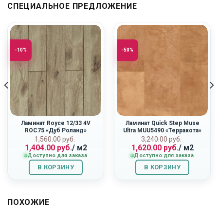
СПЕЦИАЛЬНОЕ ПРЕДЛОЖЕНИЕ
-10%
-50%
Ламинат Royce 12/33 4V
Ламинат Quick Step Muse
ROC75 «Дуб Роланд»
Ultra MUU5490 «Терракота»
ная
Первоначальная
Текущая
Первоначальн
Текущая
1,560.00
руб.
3,240.00
руб.
1,404.00
руб.
/ м2
1,620.00
руб.
/ м2
цена
цена:
цена
цена:
Доступно для заказа
Доступно для заказа
составляла
1,404.00
составляла
1,620.00
1,560.00
руб..
3,240.00
руб..
В КОРЗИНУ
В КОРЗИНУ
руб..
руб..
ПОХОЖИЕ