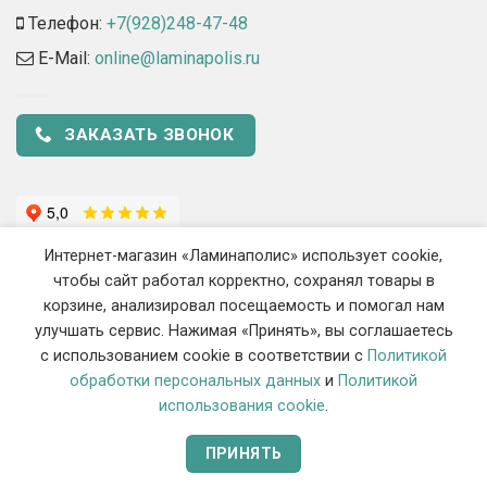
Телефон:
+7(928)248-47-48
E-Mail:
online@laminapolis.ru
ЗАКАЗАТЬ ЗВОНОК
Интернет-магазин «Ламинаполис» использует cookie,
чтобы сайт работал корректно, сохранял товары в
корзине, анализировал посещаемость и помогал нам
улучшать сервис. Нажимая «Принять», вы соглашаетесь
с использованием cookie в соответствии с
Политикой
2018 - 2026 ©
«Ламинаполис» — Интернет-магазин напольных
обработки персональных данных
и
Политикой
покрытий
использования cookie
.
ИП Сиротенко Станислав Викторович, ОГРНИП 319237500444548, ИНН
070105792911
ПРИНЯТЬ