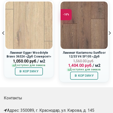
-10%
Ламинат Egger Woodstyle
Ламинат Kastamonu Sunfloor
Bravo 36324 «Дуб Сомерсет»
12/33 V4 SF105 «Дуб
Альгамбра»
Первоначальн
Текущая
1,050.00
руб.
/ м2
1,560.00
руб.
1,404.00
руб.
/ м2
цена
цена:
Доступно для заказа
Доступно для заказа
составляла
1,404.00
В КОРЗИНУ
1,560.00
руб..
В КОРЗИНУ
руб..
Контакты
Адрес: 350089, г. Краснодар, ул. Кирова, д. 145​