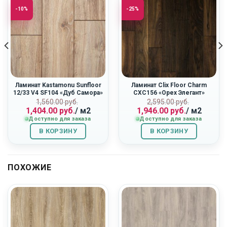
-10%
-25%
Ламинат Kastamonu Sunfloor
Ламинат Clix Floor Charm
12/33 V4 SF104 «Дуб Самора»
CXC156 «Орех Элегант»
Первоначальная
Текущая
Первоначальн
Текущая
ная
1,560.00
руб.
2,595.00
руб.
1,404.00
руб.
/ м2
1,946.00
руб.
/ м2
цена
цена:
цена
цена:
Доступно для заказа
Доступно для заказа
составляла
1,404.00
составляла
1,946.00
1,560.00
руб..
2,595.00
руб..
В КОРЗИНУ
В КОРЗИНУ
руб..
руб..
ПОХОЖИЕ