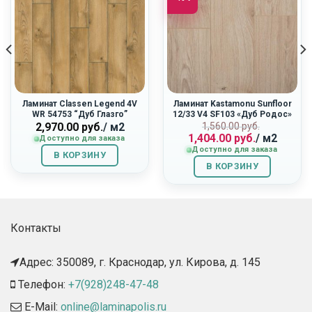
Ламинат Classen Legend 4V
Ламинат Kastamonu Sunfloor
WR 54753 “Дуб Глазго”
12/33 V4 SF103 «Дуб Родос»
Первоначальн
Текущая
2,970.00
руб.
/ м2
1,560.00
руб.
1,404.00
руб.
/ м2
цена
цена:
Доступно для заказа
Доступно для заказа
составляла
1,404.00
В КОРЗИНУ
1,560.00
руб..
В КОРЗИНУ
руб..
Контакты
Адрес: 350089, г. Краснодар, ул. Кирова, д. 145​
Телефон:
+7(928)248-47-48
E-Mail:
online@laminapolis.ru