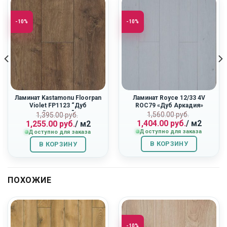
-10%
-10%
Ламинат Kastamonu Floorpan
Ламинат Royce 12/33 4V
Violet FP1123 “Дуб
ROC79 «Дуб Аркадия»
Вояджер”
ная
Первоначальн
Текущая
Первоначальная
Текущая
1,560.00
руб.
1,395.00
руб.
1,404.00
руб.
/ м2
1,255.00
руб.
/ м2
цена
цена:
цена
цена:
Доступно для заказа
Доступно для заказа
составляла
1,404.00
составляла
1,255.00
1,560.00
руб..
1,395.00
руб..
В КОРЗИНУ
В КОРЗИНУ
руб..
руб..
ПОХОЖИЕ
-10%