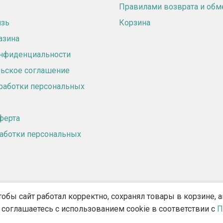
Правилами возврата и обм
язь
Корзина
азина
онфиденциальности
ьское соглашение
работки персональных
ферта
аботки персональных
тобы сайт работал корректно, сохранял товары в корзине,
2018 - 2026 ©
«Ламинаполис» — Интернет-магазин напольных покрытий
 соглашаетесь с использованием cookie в соответствии с
П
Сиротенко Станислав Викторович, ОГРНИП 319237500444548, ИНН 07010579