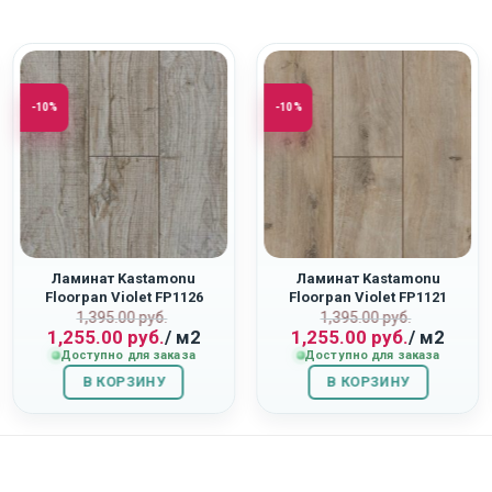
-10%
-10%
Ламинат Kastamonu
Ламинат Kastamonu
Floorpan Violet FP1126
Floorpan Violet FP1121
ная
Первоначальная
Текущая
Первоначаль
Текущая
“Дуб Орион”
“Дуб Восток”
1,395.00
руб.
1,395.00
руб.
1,255.00
руб.
/ м2
1,255.00
руб.
/ м2
цена
цена:
цена
цена:
Доступно для заказа
Доступно для заказа
составляла
1,255.00
составляла
1,255.00
В КОРЗИНУ
1,395.00
руб..
В КОРЗИНУ
1,395.00
руб..
руб..
руб..