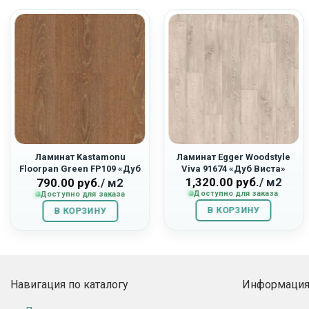
Ламинат Kastamonu
Ламинат Egger Woodstyle
Floorpan Green FP109 «Дуб
Viva 91674 «Дуб Виста»
1,320.00
руб.
/ м2
ьная
Болонья»
790.00
руб.
/ м2
Доступно для заказа
Доступно для заказа
В КОРЗИНУ
В КОРЗИНУ
Навигация по каталогу
Информация 