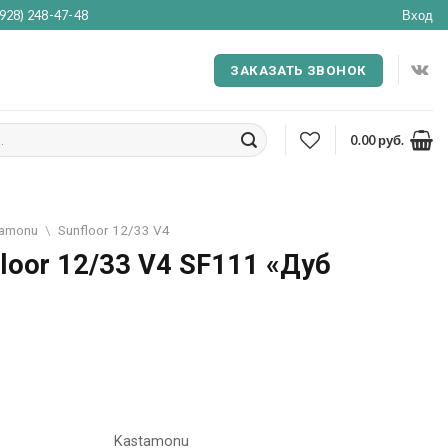
(928) 248-47-48
Вход
ЗАКАЗАТЬ ЗВОНОК
0.00
руб.
tamonu
\
Sunfloor 12/33 V4
loor 12/33 V4 SF111 «Дуб
я
ущая
:
4.00
Kastamonu