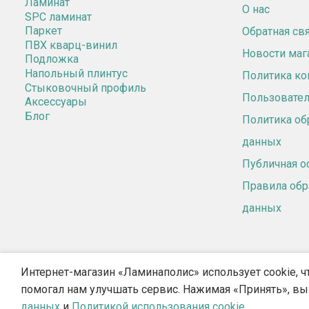
Ламинат
О нас
SPC ламинат
Паркет
Обратная св
ПВХ кварц-винил
Новости маг
Подложка
Напольный плинтус
Политика к
Стыковочный профиль
Пользовател
Аксессуары
Блог
Политика об
данных
Публичная о
Правила обр
данных
Интернет-магазин «Ламинаполис» использует cookie, ч
помогал нам улучшать сервис. Нажимая «Принять», вы
ИП 
данных
и
Политикой использования cookie
.