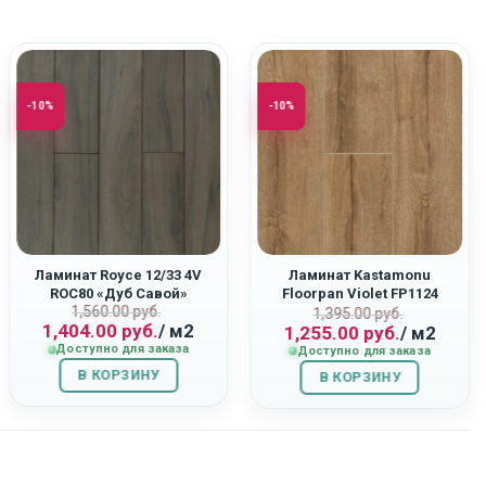
-10%
-10%
Ламинат Royce 12/33 4V
Ламинат Kastamonu
ROC80 «Дуб Савой»
Floorpan Violet FP1124
Первоначальная
Текущая
1,560.00
руб.
ная
Первоначаль
Текущая
“Дуб Фалкон”
1,395.00
руб.
1,404.00
руб.
/ м2
1,255.00
руб.
/ м2
цена
цена:
цена
цена:
Доступно для заказа
Доступно для заказа
составляла
1,404.00
составляла
1,255.00
В КОРЗИНУ
1,560.00
руб..
В КОРЗИНУ
1,395.00
руб..
руб..
руб..