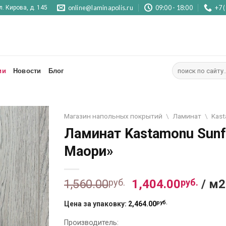
online@laminapolis.ru
09:00 - 18:00
+7 
л. Кирова, д. 145
Искать:
ии
Новости
Блог
Магазин напольных покрытий
\
Ламинат
\
Kas
Ламинат Kastamonu Sunf
Отложить
Маори»
Первоначальна
Тек
1,560.00
руб.
1,404.00
руб.
/ м2
цена
цена
руб.
Цена за упаковку:
2,464.00
составляла
1,40
1,560.00
руб..
Производитель: