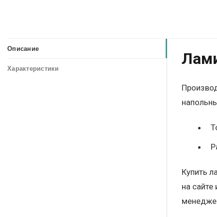
Описание
Лами
Характеристики
Производ
напольны
Т
Р
Купить л
на сайте
менеджер