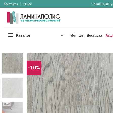
Skip
Контакты
О нас
г. Краснодар, у
to
content
Каталог
Монтаж
Доставка
Акц
-10%