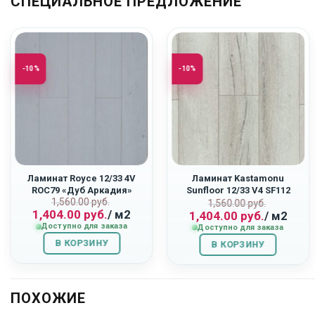
СПЕЦИАЛЬНОЕ ПРЕДЛОЖЕНИЕ
-10%
-10%
Ламинат Royce 12/33 4V
Ламинат Kastamonu
ROC79 «Дуб Аркадия»
Sunfloor 12/33 V4 SF112
Первоначальная
Текущая
1,560.00
руб.
ьная
Первоначаль
Текущая
«Дуб Ривьера»
1,560.00
руб.
1,404.00
руб.
/ м2
1,404.00
руб.
/ м2
цена
цена:
цена
цена:
Доступно для заказа
Доступно для заказа
составляла
1,404.00
составляла
1,404.00
В КОРЗИНУ
1,560.00
руб..
В КОРЗИНУ
1,560.00
руб..
руб..
руб..
ПОХОЖИЕ