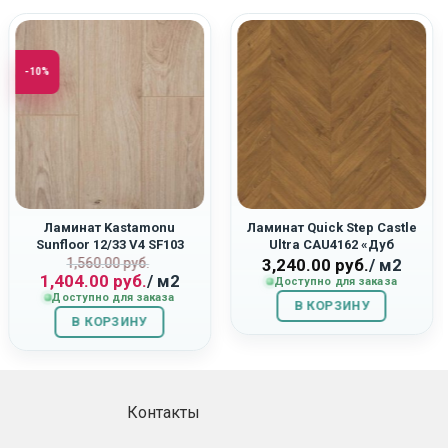
-10%
Ламинат Kastamonu
Ламинат Quick Step Castle
Sunfloor 12/33 V4 SF103
Ultra CAU4162 «Дуб
Первоначальная
Текущая
«Дуб Родос»
Горчичный»
1,560.00
руб.
3,240.00
руб.
/ м2
1,404.00
руб.
/ м2
цена
цена:
Доступно для заказа
Доступно для заказа
составляла
1,404.00
В КОРЗИНУ
В КОРЗИНУ
1,560.00
руб..
руб..
Контакты