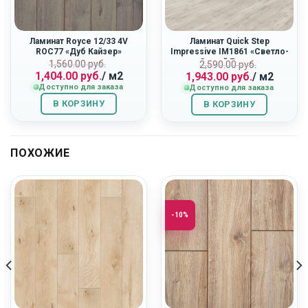
Ламинат Royce 12/33 4V
Ламинат Quick Step
ROC77 «Дуб Кайзер»
Impressive IM1861 «Светло-
Серый Бетон»
Первоначальная
Текущая
ная
Первоначальн
Текущая
1,560.00
руб.
2,590.00
руб.
1,404.00
руб.
/ м2
1,943.00
руб.
/ м2
цена
цена:
цена
цена:
Доступно для заказа
Доступно для заказа
составляла
1,404.00
составляла
1,943.00
1,560.00
руб..
2,590.00
руб..
В КОРЗИНУ
В КОРЗИНУ
руб..
руб..
ПОХОЖИЕ
-10%