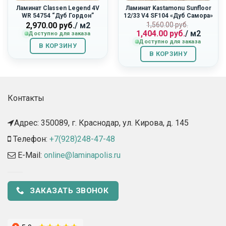
Ламинат Classen Legend 4V
Ламинат Kastamonu Sunfloor
WR 54754 “Дуб Гордон”
12/33 V4 SF104 «Дуб Самора»
Первоначальн
Текущая
2,970.00
руб.
/ м2
1,560.00
руб.
1,404.00
руб.
/ м2
цена
цена:
Доступно для заказа
Доступно для заказа
составляла
1,404.00
В КОРЗИНУ
1,560.00
руб..
В КОРЗИНУ
руб..
Контакты
Адрес: 350089, г. Краснодар, ул. Кирова, д. 145​
Телефон:
+7(928)248-47-48
E-Mail:
online@laminapolis.ru
ЗАКАЗАТЬ ЗВОНОК